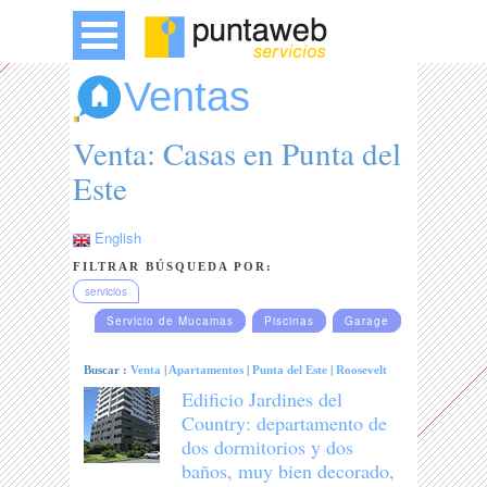
Ventas
Venta: Casas en Punta del
Este
English
FILTRAR BÚSQUEDA POR:
servicios
Servicio de Mucamas
Piscinas
Garage
Buscar :
Venta
|
Apartamentos
|
Punta del Este
|
Roosevelt
Edificio Jardines del
Country: departamento de
dos dormitorios y dos
baños, muy bien decorado,