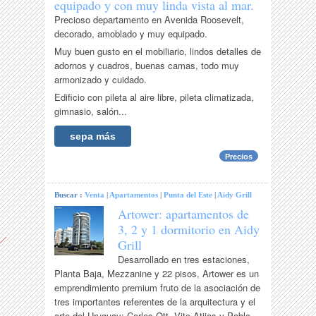
equipado y con muy linda vista al mar.
Precioso departamento en Avenida Roosevelt,
decorado, amoblado y muy equipado.
Muy buen gusto en el mobiliario, lindos detalles de
adornos y cuadros, buenas camas, todo muy
armonizado y cuidado.
Edificio con pileta al aire libre, pileta climatizada,
gimnasio, salón...
sepa más
Precios
Buscar :
Venta
|
Apartamentos
|
Punta del Este
|
Aidy Grill
Artower: apartamentos de
3, 2 y 1 dormitorio en Aidy
Grill
Desarrollado en tres estaciones,
Planta Baja, Mezzanine y 22 pisos, Artower es un
emprendimiento premium fruto de la asociación de
tres importantes referentes de la arquitectura y el
arte del Uruguay: Carlos Ott, Vito Atijas y Pablo