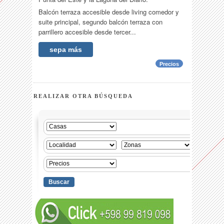
Balcón terraza accesible desde living comedor y
suite principal, segundo balcón terraza con
parrillero accesible desde tercer...
sepa más
Precios
REALIZAR OTRA BÚSQUEDA