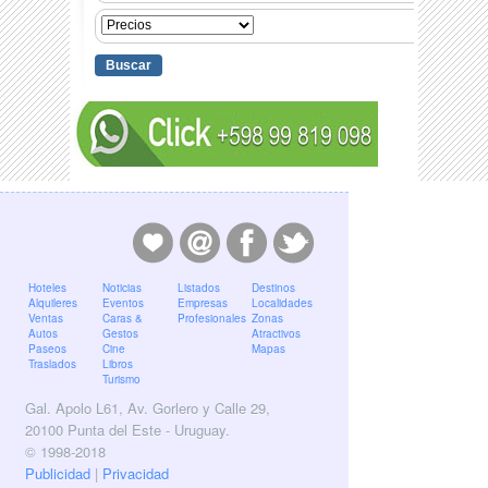
Hoteles
Noticias
Listados
Destinos
Alquileres
Eventos
Empresas
Localidades
Ventas
Caras &
Profesionales
Zonas
Autos
Gestos
Atractivos
Paseos
Cine
Mapas
Traslados
Libros
Turismo
Gal. Apolo L61, Av. Gorlero y Calle 29,
20100 Punta del Este - Uruguay.
© 1998-2018
Publicidad
|
Privacidad