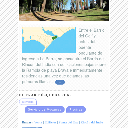
Entre el Barrio
del Golf y
antes del
puente
ondulante de
ingreso a La Barra, se encuentra el Barrio de
Rincón del Indio con edificaciones bajas sobre
la Rambla de playa Brava e inmediatamente
residencias una vez que dejamos las
primeras filas al...
+
FILTRAR BÚSQUEDA POR:
servicios
Servicio de Mucamas
Piscinas
Buscar :
Venta
|
Edificios
|
Punta del Este
|
Rincón del Indio