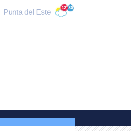
12
°
80
Punta del Este