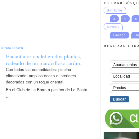
FILTRAR BÚSQU
dormitorios
3
4
5
servicios
Garage
Ba
REALIZAR OTR
la ruta al norte
Encantador chalet en dos plantas,
rodeado de un maravilloso jardín.
Con todas las comodidades: piscina
climatizada, amplios decks e interiores
decorados con un toque oriental.
En el Club de La Barra a pasitos de La Posta.
...