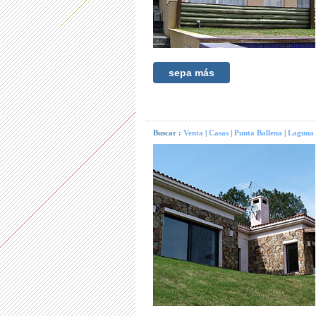
sepa más
Buscar :
Venta
|
Casas
|
Punta Ballena
|
Laguna 