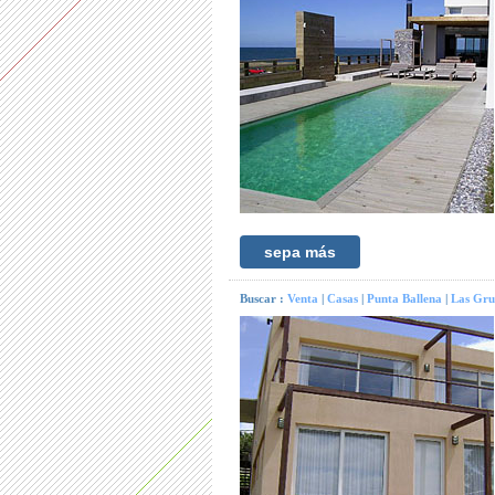
sepa más
Buscar :
Venta
|
Casas
|
Punta Ballena
|
Las Gru