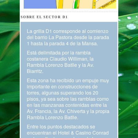
SOBRE EL SECTOR D1
La grilla D1 corresponde al comienzo
del barrio La Pastora desde la parada
1 hasta la parada 4 de la Mansa.
Está delimitada por la rambla
costanera Claudio Williman, la
Rambla Lorenzo Batlle y la Av.
Biarritz.
Esta zona ha recibido un empuje muy
importante en construcciones de
torres, algunas superando los 20
pisos, ya sea sobre las ramblas como
en las manzanas contenidas entre la
Av. Francia, la Av. Chiverta y la propia
Rambla Lorenzo Batlle.
Entre los puntos destacados se
encuentran el Hotel & Casino Conrad