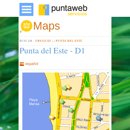
Maps
BUSCAR :
URUGUAY
|
|
PUNTA DEL ESTE
Punta del Este - D1
español