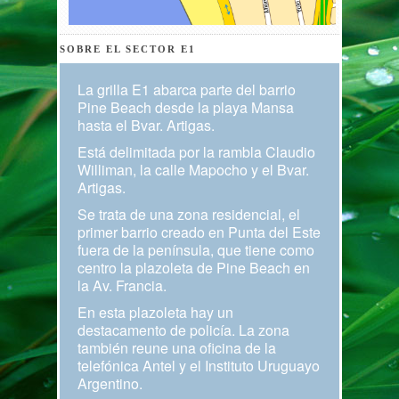
SOBRE EL SECTOR E1
La grilla E1 abarca parte del barrio
Pine Beach desde la playa Mansa
hasta el Bvar. Artigas.
Está delimitada por la rambla Claudio
Williman, la calle Mapocho y el Bvar.
Artigas.
Se trata de una zona residencial, el
primer barrio creado en Punta del Este
fuera de la península, que tiene como
centro la plazoleta de Pine Beach en
la Av. Francia.
En esta plazoleta hay un
destacamento de policía. La zona
también reune una oficina de la
telefónica Antel y el Instituto Uruguayo
Argentino.