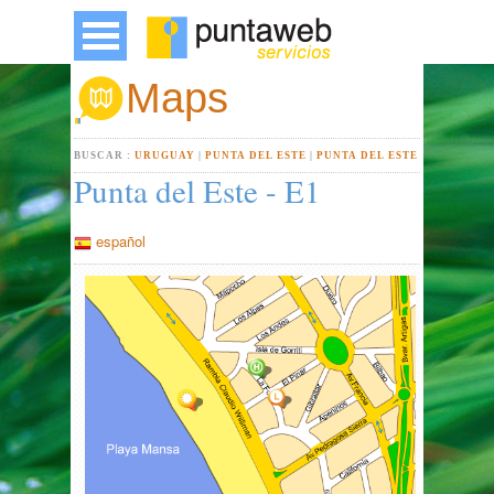
Maps
BUSCAR :
URUGUAY
|
PUNTA DEL ESTE
|
PUNTA DEL ESTE
Punta del Este - E1
español