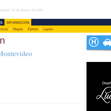
Sábado, 08 de Agosto de 2026
OS
INFORMACIÓN
ctivos
Mapas
Ephoto
Layers
ón
 Montevideo