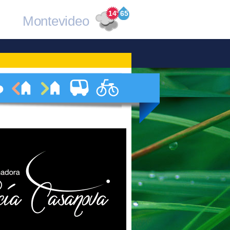
14
°
65
Montevideo