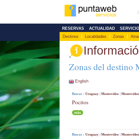
RESERVAS
ACTUALIDAD
SERVICI
Destinos
Localidades
Zonas
Atra
Informaci
Zonas del destino
English
Buscar :
Uruguay
|
Montevideo
|
Montevideo
Pocitos
más
Buscar :
Uruguay
|
Montevideo
|
Montevideo