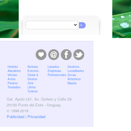
Hoteles
Noticias
Listados
Destinos
Alquileres
Eventos
Empresas
Localidades
Ventas
Caras &
Profesionales
Zonas
Autos
Gestos
Atractivos
Paseos
Cine
Mapas
Traslados
Libros
Turismo
Gal. Apolo L61, Av. Gorlero y Calle 29,
20100 Punta del Este - Uruguay.
© 1998-2018
Publicidad
|
Privacidad