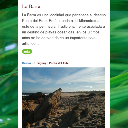
La Barra
La Barra es una localidad que pertenece al destino
Punta del Este. Está situada a 11 kilómetros al
este de la península. Tradicionalmente asociada a
un destino de playas oceánicas, en los últimos
años se ha convertido en un importante polo
artístico...
más
Buscar :
Uruguay
|
Punta del Este