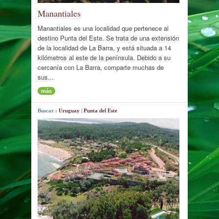
Manantiales
Manantiales es una localidad que pertenece al
destino Punta del Este. Se trata de una extensión
de la localidad de La Barra, y está situada a 14
kilómetros al este de la península. Debido a su
cercanía con La Barra, comparte muchas de
sus...
más
Buscar :
Uruguay
|
Punta del Este