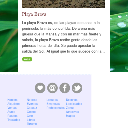
Playa Brava
La playa Brava es, de las playas cercanas a la
península, la más concurrida. De arena más
gruesa que la Mansa y con un mar más fuerte y
salado, la playa Brava recibe gente desde las
primeras horas del día. Se puede apreciar la
salida del Sol. Al igual que lo que sucede con la...
más
Hoteles
Noticias
Listados
Destinos
Alquileres
Eventos
Empresas
Localidades
Ventas
Caras &
Profesionales
Zonas
Autos
Gestos
Atractivos
Paseos
Cine
Mapas
Traslados
Libros
Turismo