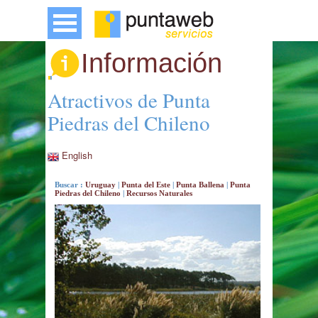
Información
Atractivos de Punta
Piedras del Chileno
English
Buscar :
Uruguay
|
Punta del Este
|
Punta Ballena
|
Punta
Piedras del Chileno
|
Recursos Naturales