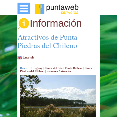
Información
Atractivos de Punta
Piedras del Chileno
English
Buscar :
Uruguay
|
Punta del Este
|
Punta Ballena
|
Punta
Piedras del Chileno
|
Recursos Naturales