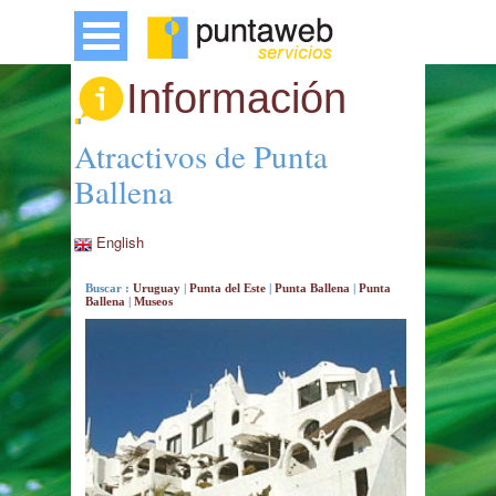
Información
Atractivos de Punta
Ballena
English
Buscar :
Uruguay
|
Punta del Este
|
Punta Ballena
|
Punta
Ballena
|
Museos