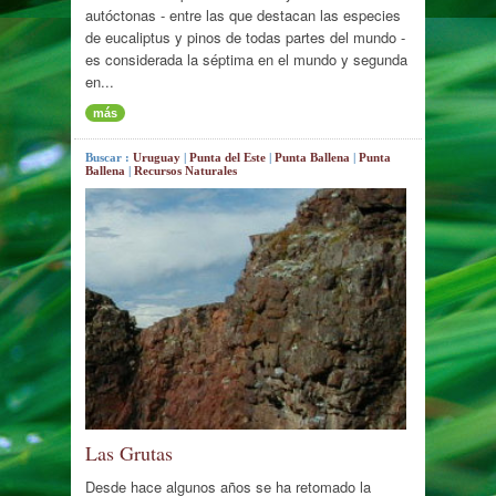
autóctonas - entre las que destacan las especies
de eucaliptus y pinos de todas partes del mundo -
es considerada la séptima en el mundo y segunda
en...
más
Buscar :
Uruguay
|
Punta del Este
|
Punta Ballena
|
Punta
Ballena
|
Recursos Naturales
Las Grutas
Desde hace algunos años se ha retomado la