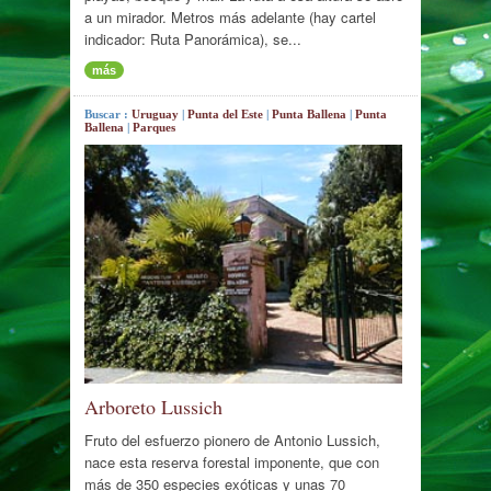
a un mirador. Metros más adelante (hay cartel
indicador: Ruta Panorámica), se...
más
Buscar :
Uruguay
|
Punta del Este
|
Punta Ballena
|
Punta
Ballena
|
Parques
Arboreto Lussich
Fruto del esfuerzo pionero de Antonio Lussich,
nace esta reserva forestal imponente, que con
más de 350 especies exóticas y unas 70