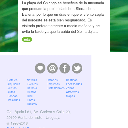
La playa del Chiringo se beneficia de la rinconada
que produce la proximidad de la Sierra de la
Ballena, por lo que en días en que el viento sopla
del noroeste se está bien resguardado. Es
visitada preferentemente a media mañana y se
evita la tarde ya que la caída del Sol la deja...
más
Hoteles
Noticias
Listados
Destinos
Alquileres
Eventos
Empresas
Localidades
Ventas
Caras &
Profesionales
Zonas
Autos
Gestos
Atractivos
Paseos
Cine
Mapas
Traslados
Libros
Turismo
Gal. Apolo L61, Av. Gorlero y Calle 29,
20100 Punta del Este - Uruguay.
© 1998-2018