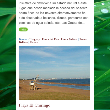
iniciativa de devolverle su estado natural a este
lugar, que desde mediada la década del sesenta
hasta fines de los noventa alternativamente ha
sido destinado a boliches, discos, paradores con
piscinas de agua salada, etc. Las Grutas de...
más
Buscar :
Uruguay
|
Punta del Este
|
Punta Ballena
|
Punta
Ballena
|
Playas
Playa El Chiringo