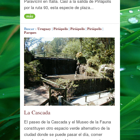
Paravicini en Italia. Casi a la salida de Piriápolis
por la ruta 93, esta especie de plaza...
más
Buscar :
Uruguay
|
Piriápolis
|
Piriápolis
|
Piriápolis
|
Parques
La Cascada
El paseo de la Cascada y el Museo de la Fauna
constituyen otro espacio verde alternativo de la
ciudad donde se puede pasar el día, comer