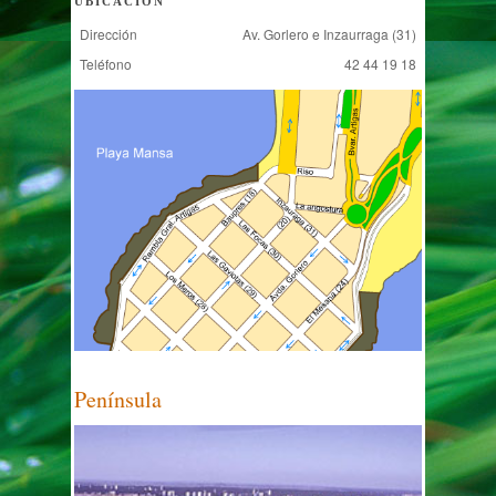
UBICACIÓN
Dirección
Av. Gorlero e Inzaurraga (31)
Teléfono
42 44 19 18
Península