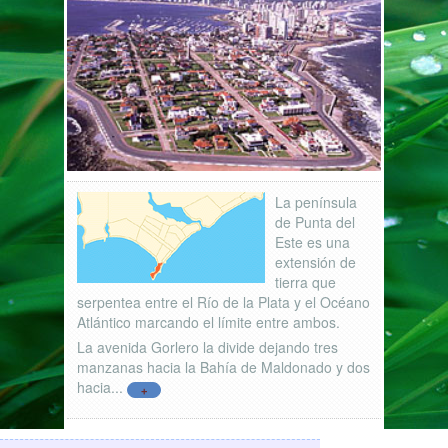
La península
de Punta del
Este es una
extensión de
tierra que
serpentea entre el Río de la Plata y el Océano
Atlántico marcando el límite entre ambos.
La avenida Gorlero la divide dejando tres
manzanas hacia la Bahía de Maldonado y dos
hacia...
+