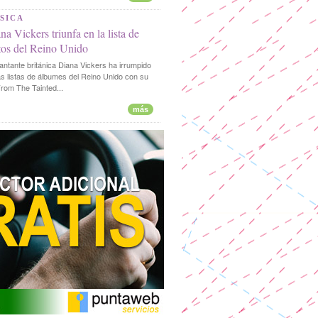
SICA
na Vickers triunfa en la lista de
tos del Reino Unido
antante británica Diana Vickers ha irrumpido
as listas de álbumes del Reino Unido con su
rom The Tainted...
más