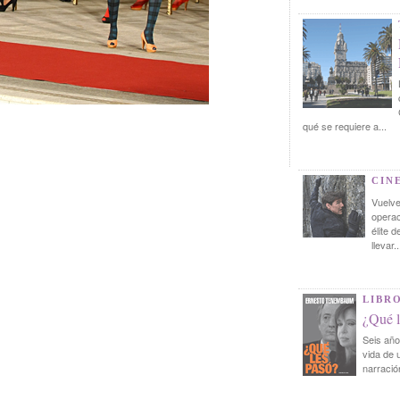
qué se requiere a...
CIN
Vuelve
operac
élite 
llevar..
LIBR
¿Qué l
Seis año
vida de 
narració