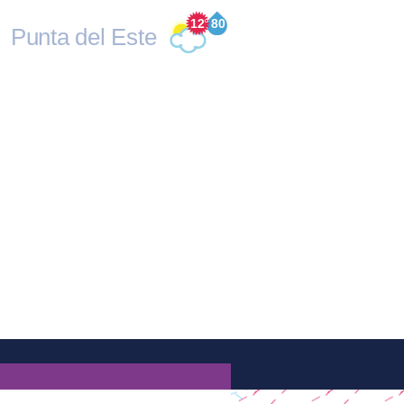
12
°
80
Punta del Este