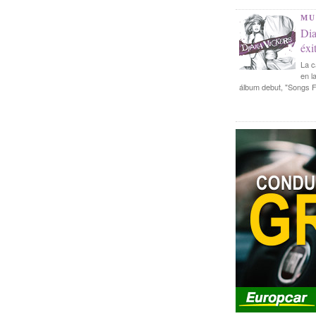
MU
Dia
éxi
La c
en l
álbum debut, "Songs F