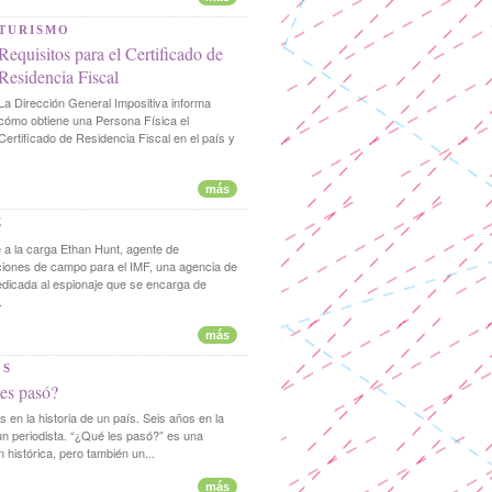
TURISMO
Requisitos para el Certificado de
Residencia Fiscal
La Dirección General Impositiva informa
cómo obtiene una Persona Física el
Certificado de Residencia Fiscal en el país y
más
E
 a la carga Ethan Hunt, agente de
iones de campo para el IMF, una agencia de
dedicada al espionaje que se encarga de
.
más
OS
es pasó?
s en la historia de un país. Seis años en la
un periodista. “¿Qué les pasó?” es una
n histórica, pero también un...
más