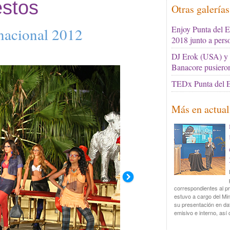
stos
Otras galería
Enjoy Punta del E
rnacional 2012
2018 junto a pers
DJ Erok (USA) y e
Banacore pusiero
TEDx Punta del E
Más en actual
correspondientes al pr
estuvo a cargo del Min
su presentación en dat
emisivo e interno, así