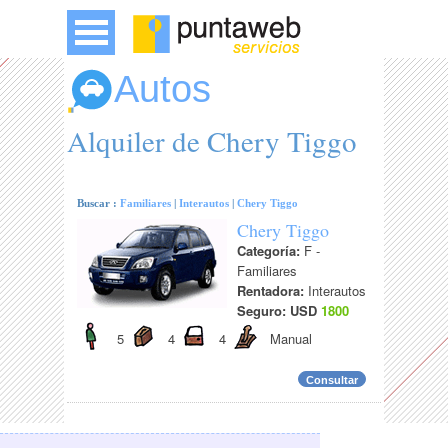
Autos
Alquiler de Chery Tiggo
Buscar :
Familiares
|
Interautos
|
Chery Tiggo
Chery Tiggo
Categoría:
F -
Familiares
Rentadora:
Interautos
Seguro: USD
1800
5
4
4
Manual
Consultar