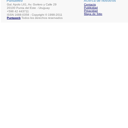
Puntaweb
Acerca de nosotros
Gal. Apolo L61, Av. Gorlero y Calle 29
Contacto
Publicidad
20100 Punta del Este - Uruguay
Privacidad
+598 42 443711
Mapa de Sitio
ISSN 1688-0358 - Copyright © 1998-2011
Puntaweb
Todos los derechos reservados