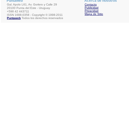
Puntaweb
Acerca de nosotros
Gal. Apolo L61, Av. Gorlero y Calle 29
Contacto
Publicidad
20100 Punta del Este - Uruguay
Privacidad
+598 42 443711
Mapa de Sitio
ISSN 1688-0358 - Copyright © 1998-2011
Puntaweb
Todos los derechos reservados