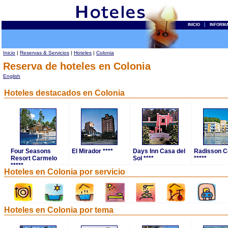
|
INICIO
INFORM
Inicio
|
Reservas & Servicios
|
Hoteles
|
Colonia
Reserva de hoteles en Colonia
English
Hoteles destacados en Colonia
Four Seasons
El Mirador ****
Days Inn Casa del
Radisson C
Resort Carmelo
Sol ****
*****
*****
Hoteles en Colonia por servicio
Hoteles en Colonia por tema