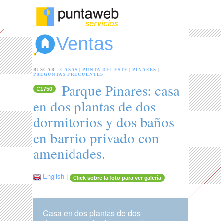
Ventas
BUSCAR :
CASAS
|
PUNTA DEL ESTE
|
PINARES
|
PREGUNTAS FRECUENTES
Parque Pinares: casa
C1750
en dos plantas de dos
dormitorios y dos baños
en barrio privado con
amenidades.
English
|
Click sobre la foto para ver galería
Casa en dos plantas de dos