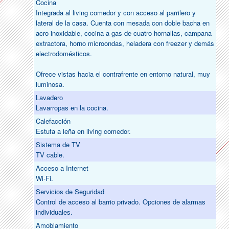
Cocina
Integrada al living comedor y con acceso al parrilero y
lateral de la casa. Cuenta con mesada con doble bacha en
acro inoxidable, cocina a gas de cuatro hornallas, campana
extractora, horno microondas, heladera con freezer y demás
electrodomésticos.
Ofrece vistas hacia el contrafrente en entorno natural, muy
luminosa.
Lavadero
Lavarropas en la cocina.
Calefacción
Estufa a leña en living comedor.
Sistema de TV
TV cable.
Acceso a Internet
Wi-Fi.
Servicios de Seguridad
Control de acceso al barrio privado. Opciones de alarmas
individuales.
Amoblamiento