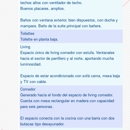
techos altos con ventilador de techo.
Buenos placares, amplios.
Baños con ventana exterior, bien dispuestos, con ducha y
mampara. Baño de la suite principal con bañera.
Toilettes
Toilette en planta baja.
Living
Espacio único de living comedor con estufa. Ventanales
hacia el sector de parrillero y al norte, aportando mucha
luminosidad.
Espacio de estar acondicionado con sofá cama, mesa baja
y TV con cable.
Comedor
Generado hacia el fondo del espacio de living comedor.
Cuenta con mesa rectangular en madera con capacidad
para seis personas.
El espacio conecta con la cocina con una barra con dos
butacas tipo desayunador.