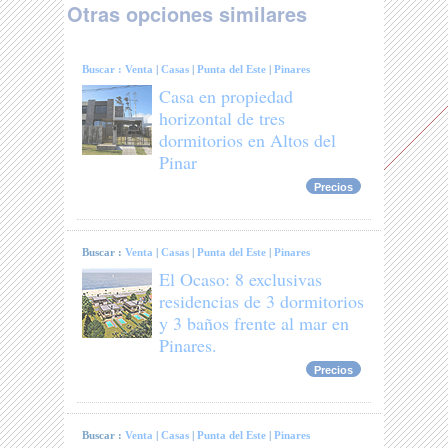
Otras opciones similares
Buscar :
Venta
|
Casas
|
Punta del Este
|
Pinares
Casa en propiedad
horizontal de tres
dormitorios en Altos del
Pinar
Precios
Buscar :
Venta
|
Casas
|
Punta del Este
|
Pinares
El Ocaso: 8 exclusivas
residencias de 3 dormitorios
y 3 baños frente al mar en
Pinares.
Precios
Buscar :
Venta
|
Casas
|
Punta del Este
|
Pinares