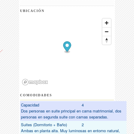
UBICACIÓN
COMODIDADES
Capacidad
4
Dos personas en suite principal en cama matrimonial, dos
personas en segunda suite con camas separadas.
Suites (Dormitorio + Baño)
2
Ambas en planta alta. Muy luminosas en entorno natural,