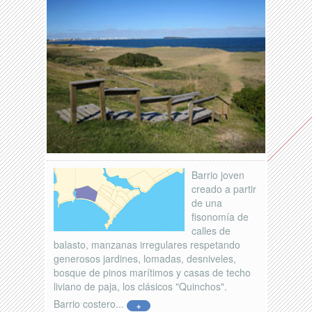
Barrio joven
creado a partir
de una
fisonomía de
calles de
balasto, manzanas irregulares respetando
generosos jardines, lomadas, desniveles,
bosque de pinos marítimos y casas de techo
liviano de paja, los clásicos "Quinchos".
Barrio costero...
+