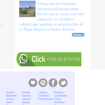
Ubicación privilegiada,
oportunidad excepcional.
De las pocas casas con esta
categoría en tamaño y
calidad que quedan en primera fila de
la Playa Mansa en Punta del Este.
Precios
Hoteles
Noticias
Listados
Destinos
Alquileres
Eventos
Empresas
Localidades
Ventas
Caras &
Profesionales
Zonas
Autos
Gestos
Atractivos