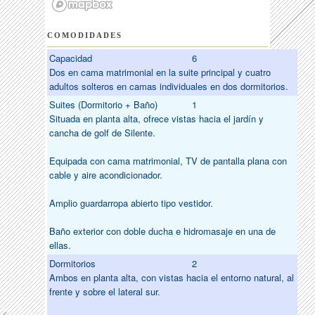
COMODIDADES
Capacidad
6
Dos en cama matrimonial en la suite principal y cuatro
adultos solteros en camas individuales en dos dormitorios.
Suites (Dormitorio + Baño)
1
Situada en planta alta, ofrece vistas hacia el jardín y
cancha de golf de Silente.
Equipada con cama matrimonial, TV de pantalla plana con
cable y aire acondicionador.
Amplio guardarropa abierto tipo vestidor.
Baño exterior con doble ducha e hidromasaje en una de
ellas.
Dormitorios
2
Ambos en planta alta, con vistas hacia el entorno natural, al
frente y sobre el lateral sur.