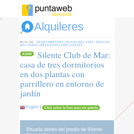
Alquileres
BUSCAR :
APARTAMENTOS
|
PUNTA DEL ESTE
|
RINCÓN
DEL INDIO
|
PREGUNTAS FRECUENTES
Silente Club de Mar:
A1695
casa de tres dormitorios
en dos plantas con
parrillero en entorno de
jardín
English
|
Click sobre la foto para ver galería
Situada dentro del predio de Silente