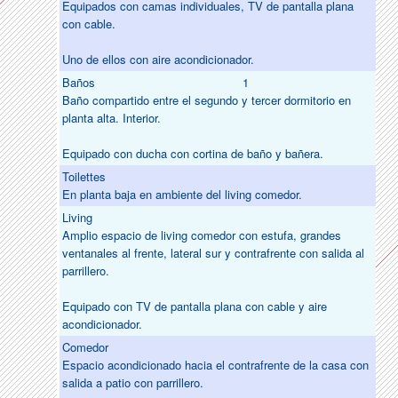
Equipados con camas individuales, TV de pantalla plana
con cable.
Uno de ellos con aire acondicionador.
Baños
1
Baño compartido entre el segundo y tercer dormitorio en
planta alta. Interior.
Equipado con ducha con cortina de baño y bañera.
Toilettes
En planta baja en ambiente del living comedor.
Living
Amplio espacio de living comedor con estufa, grandes
ventanales al frente, lateral sur y contrafrente con salida al
parrillero.
Equipado con TV de pantalla plana con cable y aire
acondicionador.
Comedor
Espacio acondicionado hacia el contrafrente de la casa con
salida a patio con parrillero.