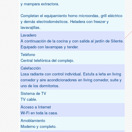
y mampara extractora.
Completan el equipamiento horno microondas, grill eléctrico
y demás electrodomésticos. Heladera con freezer y
lavavajillas.
Lavadero
A continuación de la cocina y con salida al jardín de Silente.
Equipado con lavarropas y tender.
Teléfono
Central telefónica del complejo.
Calefacción
Losa radiante con control individual. Estufa a leña en living
comedor y aire acondicionadores en living comedor, suite y
uno de los dormitorios.
Sistema de TV
TV cable.
Acceso a Internet
Wi-Fi en toda la casa.
Amoblamiento
Moderno y completo.