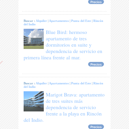
Precios
Buscar :
Alquiler
|
Apartamentos
|
Punta del Este
|
Rincón
del Indio
Blue Bird: hermoso
apartamento de tres
dormitorios en suite y
dependencia de servicio en
primera línea frente al mar.
Precios
Buscar :
Alquiler
|
Apartamentos
|
Punta del Este
|
Rincón
del Indio
Marigot Brava: apartamento
de tres suites más
dependencia de servicio
frente a la playa en Rincón
del Indio.
Precios