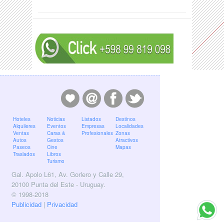
Hoteles
Noticias
Listados
Destinos
Alquileres
Eventos
Empresas
Localidades
Ventas
Caras &
Profesionales
Zonas
Autos
Gestos
Atractivos
Paseos
Cine
Mapas
Traslados
Libros
Turismo
Gal. Apolo L61, Av. Gorlero y Calle 29,
20100 Punta del Este - Uruguay.
© 1998-2018
Publicidad
|
Privacidad