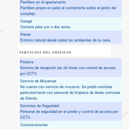
Parrillero en el apartamento
Parrillero propio en patio al contrafrente sobre el jardín del
complejo.
Garage
Cochera para uno o dos autos.
Vistas
Entorno natural desde todos los ambientes de la casa.
SERVICIOS DEL EDIFICIO
Portería
Servicio de recepción las 24 horas con control de acceso
por CCTV.
Servicio de Mucamas
No cuenta con servicio de mucama. Se podrá contratar
particularmente con personal de limpieza de áreas comunes
de Silente.
Servicios de Seguridad
Personal de seguridad en el predio y control de acceso por
CCTV.
Comunicaciones