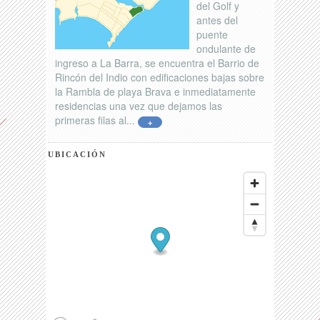
del Golf y
antes del
puente
ondulante de
ingreso a La Barra, se encuentra el Barrio de
Rincón del Indio con edificaciones bajas sobre
la Rambla de playa Brava e inmediatamente
residencias una vez que dejamos las
primeras filas al...
+
UBICACIÓN