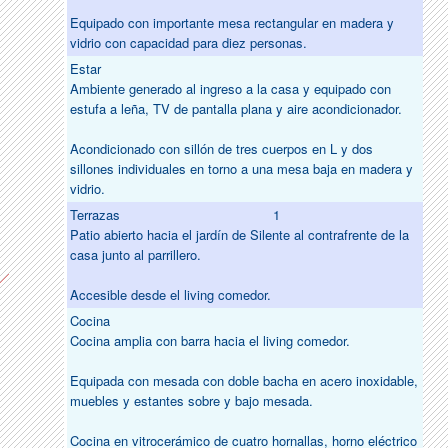
Equipado con importante mesa rectangular en madera y
vidrio con capacidad para diez personas.
Estar
Ambiente generado al ingreso a la casa y equipado con
estufa a leña, TV de pantalla plana y aire acondicionador.
Acondicionado con sillón de tres cuerpos en L y dos
sillones individuales en torno a una mesa baja en madera y
vidrio.
Terrazas
1
Patio abierto hacia el jardín de Silente al contrafrente de la
casa junto al parrillero.
Accesible desde el living comedor.
Cocina
Cocina amplia con barra hacia el living comedor.
Equipada con mesada con doble bacha en acero inoxidable,
muebles y estantes sobre y bajo mesada.
Cocina en vitrocerámico de cuatro hornallas, horno eléctrico