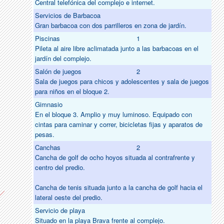
Central telefónica del complejo e internet.
Servicios de Barbacoa
Gran barbacoa con dos parrilleros en zona de jardín.
Piscinas
1
Pileta al aire libre aclimatada junto a las barbacoas en el
jardín del complejo.
Salón de juegos
2
Sala de juegos para chicos y adolescentes y sala de juegos
para niños en el bloque 2.
Gimnasio
En el bloque 3. Amplio y muy luminoso. Equipado con
cintas para caminar y correr, bicicletas fijas y aparatos de
pesas.
Canchas
2
Cancha de golf de ocho hoyos situada al contrafrente y
centro del predio.
Cancha de tenis situada junto a la cancha de golf hacia el
lateral oeste del predio.
Servicio de playa
Situado en la playa Brava frente al complejo.