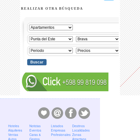
REALIZAR OTRA BÚSQUEDA
Hoteles
Noticias
Listados
Destinos
Alquileres
Eventos
Empresas
Localidades
Ventas
Caras &
Profesionales
Zonas
Autos
Gestos
Atractivos