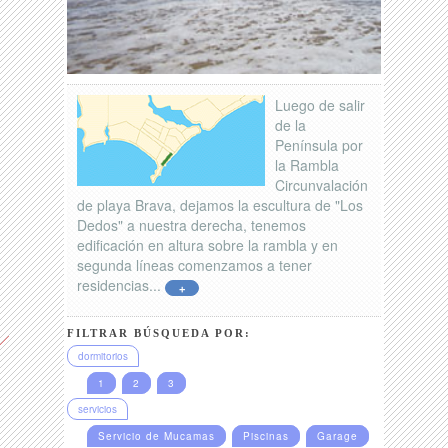
Luego de salir
de la
Península por
la Rambla
Circunvalación
de playa Brava, dejamos la escultura de "Los
Dedos" a nuestra derecha, tenemos
edificación en altura sobre la rambla y en
segunda líneas comenzamos a tener
residencias...
+
FILTRAR BÚSQUEDA POR:
dormitorios
1
2
3
servicios
Servicio de Mucamas
Piscinas
Garage