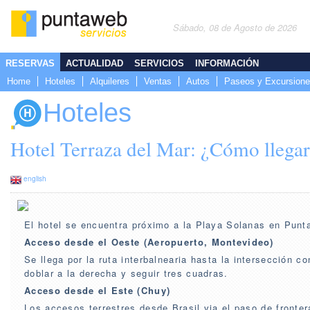
Sábado, 08 de Agosto de 2026
RESERVAS
ACTUALIDAD
SERVICIOS
INFORMACIÓN
Home
Hoteles
Alquileres
Ventas
Autos
Paseos y Excursion
Hoteles
Hotel Terraza del Mar: ¿Cómo llega
english
El hotel se encuentra próximo a la Playa Solanas en Punt
Acceso desde el Oeste (Aeropuerto, Montevideo)
Se llega por la ruta interbalnearia hasta la intersección c
doblar a la derecha y seguir tres cuadras.
Acceso desde el Este (Chuy)
Los accesos terrestres desde Brasil via el paso de fronte