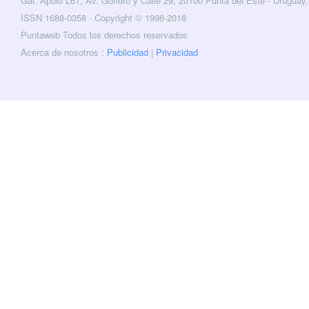
Gal. Apolo L61, Av. Gorlero y Calle 29, 20100 Punta del Este - Uruguay.
cebook
Twitter
ISSN 1688-0358 - Copyright © 1998-2018
Puntaweb Todos los derechos reservados
Acerca de nosotros :
Publicidad
|
Privacidad