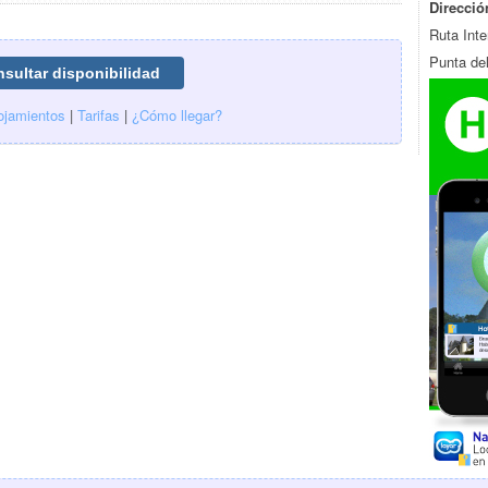
Direcció
Ruta Int
Punta de
ojamientos
|
Tarifas
|
¿Cómo llegar?