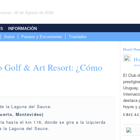
Jueves, 06 de Agosto de 2026
OS
INFORMACIÓN
Autos
Paseos y Excursiones
Traslados
Hotel
|
Pun
Ho
o Golf & Art Resort: ¿Cómo
**
El Club d
prestigio
Uruguay,
Internaci
destaca 
 de la Laguna del Sauce.
hoyos y p
uerto, Montevideo)
UBICA
ria hasta el km 116, donde se gira a la izquierda
a la Laguna del Sauce.