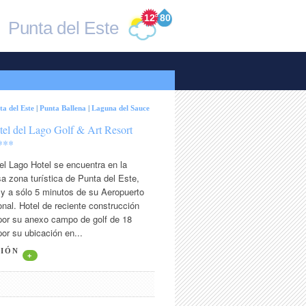
12
°
80
Punta del Este
ta del Este
|
Punta Ballena
|
Laguna del Sauce
tel del Lago Golf & Art Resort
***
el Lago Hotel se encuentra en la
sa zona turística de Punta del Este,
 y a sólo 5 minutos de su Aeropuerto
onal. Hotel de reciente construcción
por su anexo campo de golf de 18
or su ubicación en...
CIÓN
+