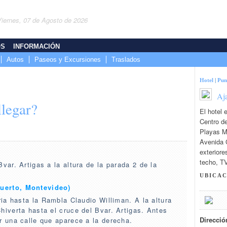
Viernes, 07 de Agosto de 2026
OS
INFORMACIÓN
Autos
Paseos y Excursiones
Traslados
Hotel
|
Pun
Aj
legar?
El hotel 
Centro d
Playas M
Avenida 
exteriore
techo, TV
var. Artigas a la altura de la parada 2 de la
UBICA
uerto, Montevideo)
aria hasta la Rambla Claudio Williman. A la altura
hiverta hasta el cruce del Bvar. Artigas. Antes
Direcció
r una calle que aparece a la derecha.