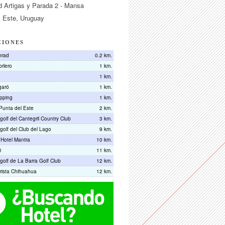
d Artigas y Parada 2 - Mansa
l Este, Uruguay
CIONES
nrad
0.2 km.
rlero
1 km.
1 km.
garó
1 km.
pping
1 km.
Punta del Este
2 km.
olf del Cantegril Country Club
3 km.
olf del Club del Lago
9 km.
 Hotel Mantra
10 km.
i
11 km.
olf de La Barra Golf Club
12 km.
rista Chihuahua
12 km.