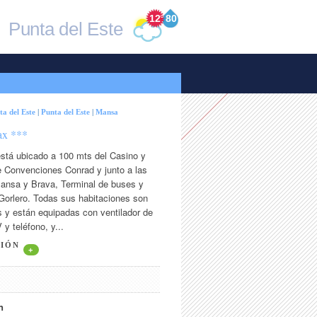
12
°
80
Punta del Este
ta del Este
|
Punta del Este
|
Mansa
ax ***
está ubicado a 100 mts del Casino y
e Convenciones Conrad y junto a las
ansa y Brava, Terminal de buses y
Gorlero. Todas sus habitaciones son
s y están equipadas con ventilador de
 y teléfono, y...
CIÓN
+
n