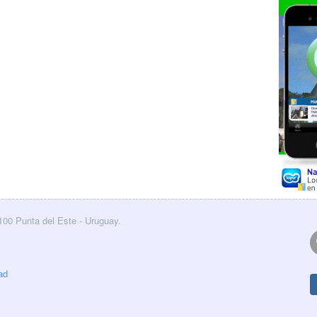
0100 Punta del Este - Uruguay.
ad