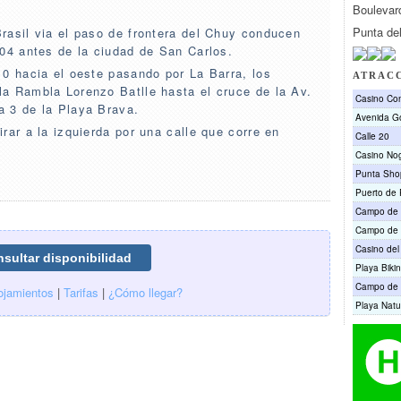
Boulevar
Punta de
rasil via el paso de frontera del Chuy conducen
104 antes de la ciudad de San Carlos.
10 hacia el oeste pasando por La Barra, los
ATRAC
a Rambla Lorenzo Batlle hasta el cruce de la Av.
Casino Co
da 3 de la Playa Brava.
Avenida Go
rar a la izquierda por una calle que corre en
Calle 20
Casino No
Punta Sho
Puerto de 
Campo de g
Campo de g
Casino del
Playa Bikin
Campo de g
ojamientos
|
Tarifas
|
¿Cómo llegar?
Playa Natu