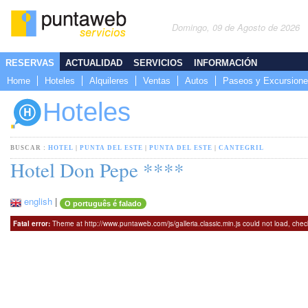
Domingo, 09 de Agosto de 2026
RESERVAS
ACTUALIDAD
SERVICIOS
INFORMACIÓN
Home
Hoteles
Alquileres
Ventas
Autos
Paseos y Excursion
Hoteles
BUSCAR :
HOTEL
|
PUNTA DEL ESTE
|
PUNTA DEL ESTE
|
CANTEGRIL
Hotel Don Pepe ****
english
|
O português é falado
Fatal error:
Theme at http://www.puntaweb.com/js/galleria.classic.min.js could not load, che