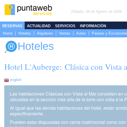
Sábado, 08 de Agosto de 2026
RESERVAS
ACTUALIDAD
SERVICIOS
INFORMACIÓN
Home
Hoteles
Alquileres
Ventas
Autos
Paseos y Excursion
Hoteles
Hotel L'Auberge: Clásica con Vista 
english
Las habitaciones Clásicas con Vista al Mar consisten en 
ubicadas en la sección más alta de la torre con vista a la 
Al igual que las demás habitaciones del hotel, están amo
específicamente.
Pueden estar dispuestas con cama matrimonial como con