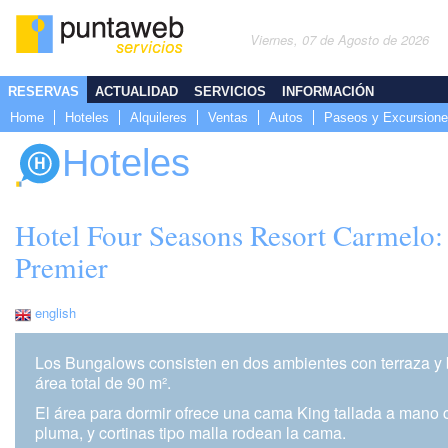
Viernes, 07 de Agosto de 2026
RESERVAS
ACTUALIDAD
SERVICIOS
INFORMACIÓN
Home
Hoteles
Alquileres
Ventas
Autos
Paseos y Excursion
Hoteles
Hotel Four Seasons Resort Carmelo
Premier
english
Los Bungalows consisten en dos ambientes con terraza y 
área total de 90 m².
El área para dormir ofrece una cama King tallada a mano
pluma, y cortinas tipo malla rodean la cama.