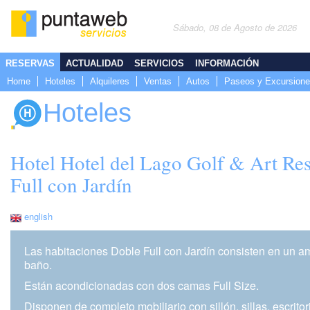
Sábado, 08 de Agosto de 2026
RESERVAS
ACTUALIDAD
SERVICIOS
INFORMACIÓN
Home
Hoteles
Alquileres
Ventas
Autos
Paseos y Excursion
Hoteles
Hotel Hotel del Lago Golf & Art Re
Full con Jardín
english
Las habitaciones Doble Full con Jardín consisten en un a
baño.
Están acondicionadas con dos camas Full Size.
Disponen de completo mobiliario con sillón, sillas, escrito