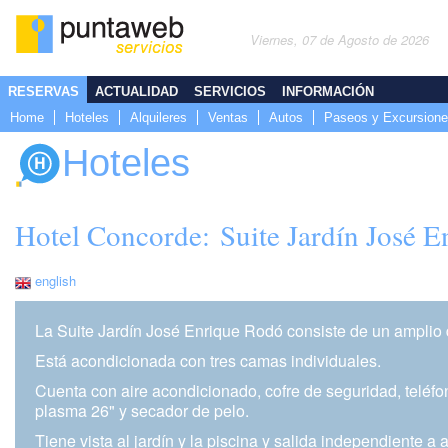
Viernes, 07 de Agosto de 2026
RESERVAS
ACTUALIDAD
SERVICIOS
INFORMACIÓN
Home
Hoteles
Alquileres
Ventas
Autos
Paseos y Excursion
Hoteles
Hotel Concorde: Suite Jardín José 
english
La Suite Jardín José Enrique Rodó consiste de un amplio 
Está acondicionada con tres camas individuales.
Cuenta con aire acondicionado, cofre de seguridad, teléfon
plasma 26" y secador de pelo.
Tiene vista al jardín y la piscina y salida independiente a