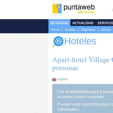
RESERVAS
ACTUALIDAD
SERVICI
Home
Hoteles
Alquileres
Ventas
Hoteles
Apart-hotel Village
personas
english
Los Apartamentos para 2 pers
comedor y baño completo.
Pueden estar acondicionados 
individuales.