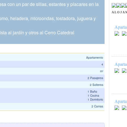
a con un par de sillas, estantes y placares en la
ALOJA
rno, heladera, microondas, tostadora, juguera y
Aparta
ta al jardín y otros al Cerro Catedral
Apartamento
Aparta
4
m²
2 Pasajeros
2 Solteros
1 Baño
1 Cocina
1 Dormitorio
Aparta
2 Camas