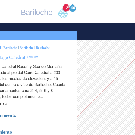
2
°
40
Bariloche
l
|
Bariloche
|
Bariloche
|
Bariloche
llage Catedral *****
ge Catedral Resort y Spa de Montaña
ado al pie del Cerro Catedral a 200
 los medios de elevación, y a 15
el centro cívico de Bariloche. Cuenta
artamentos para 2, 4, 5, 6 y 8
, todos completamente...
IOS
nimiento
miento