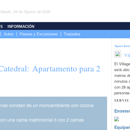
Sábado, 08 de Agosto de 2026
OS
INFORMACIÓN
Autos
Paseos y Excursiones
Traslados
Apart-hote
Vi
El Villa
 Catedral: Apartamento para 2
está ubic
metros de
minutos d
con 28 ap
personas
SERVIC
onas constan de un monoambiente con cocina
Entrete
con una cama matrimonial ó con 2 camas
Equipa