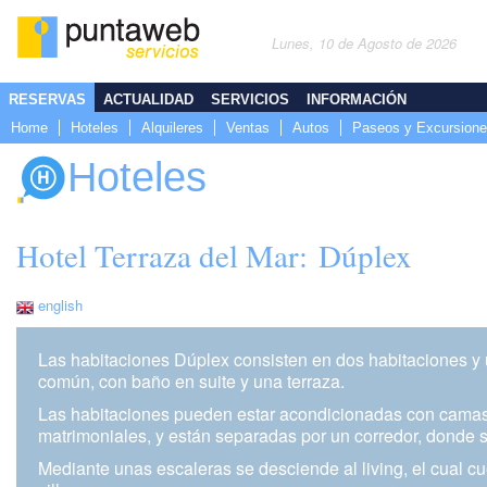
Lunes, 10 de Agosto de 2026
RESERVAS
ACTUALIDAD
SERVICIOS
INFORMACIÓN
Home
Hoteles
Alquileres
Ventas
Autos
Paseos y Excursion
Hoteles
Hotel Terraza del Mar: Dúplex
english
Las habitaciones Dúplex consisten en dos habitaciones y
común, con baño en suite y una terraza.
Las habitaciones pueden estar acondicionadas con camas
matrimoniales, y están separadas por un corredor, donde s
Mediante unas escaleras se desciende al living, el cual cu