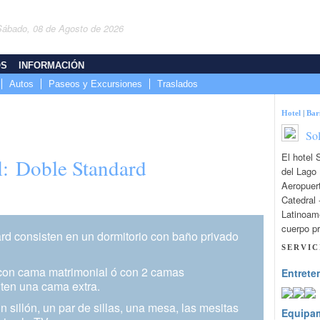
Sábado, 08 de Agosto de 2026
OS
INFORMACIÓN
Autos
Paseos y Excursiones
Traslados
Hotel
|
Bar
So
El hotel 
l: Doble Standard
del Lago 
Aeropuert
Catedral 
Latinoamé
cuerpo pr
rd consisten en un dormitorio con baño privado
SERVIC
con cama matrimonial ó con 2 camas
Entrete
iten una cama extra.
n sillón, un par de sillas, una mesa, las mesitas
Equipa