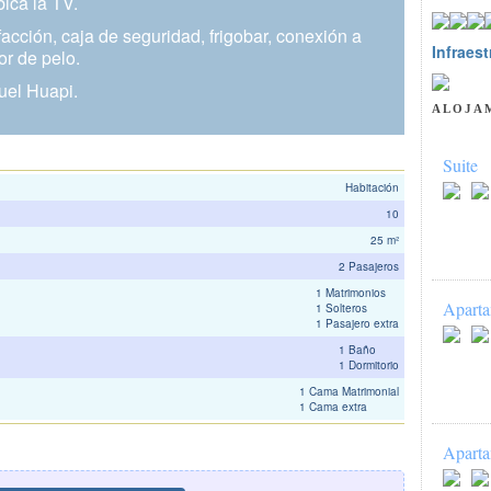
ica la TV.
acción, caja de seguridad, frigobar, conexión a
Infraest
or de pelo.
uel Huapi.
ALOJA
Suite
Habitación
10
25 m²
2 Pasajeros
1 Matrimonios
Aparta
1 Solteros
1 Pasajero extra
1 Baño
1 Dormitorio
1 Cama Matrimonial
1 Cama extra
Aparta