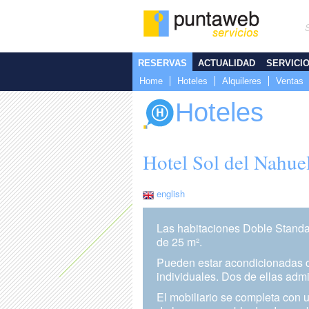
RESERVAS
ACTUALIDAD
SERVICI
Home
Hoteles
Alquileres
Ventas
Hoteles
Hotel Sol del Nahue
english
Las habitaciones Doble Standa
de 25 m².
Pueden estar acondicionadas 
individuales. Dos de ellas adm
El mobiliario se completa con u