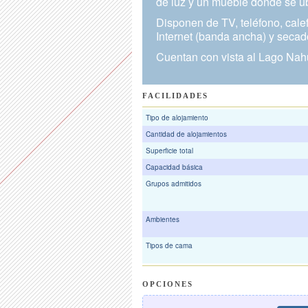
de luz y un mueble donde se ub
Disponen de TV, teléfono, calef
Internet (banda ancha) y secad
Cuentan con vista al Lago Nah
FACILIDADES
Tipo de alojamiento
Cantidad de alojamientos
Superficie total
Capacidad básica
Grupos admitidos
Ambientes
Tipos de cama
OPCIONES