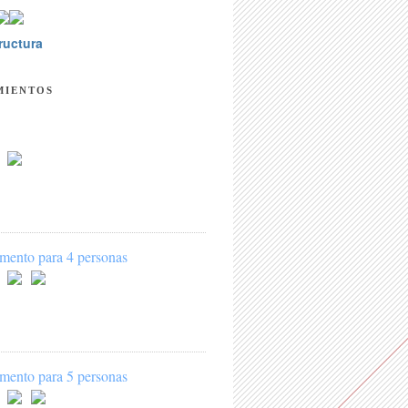
ructura
MIENTOS
mento para 4 personas
mento para 5 personas