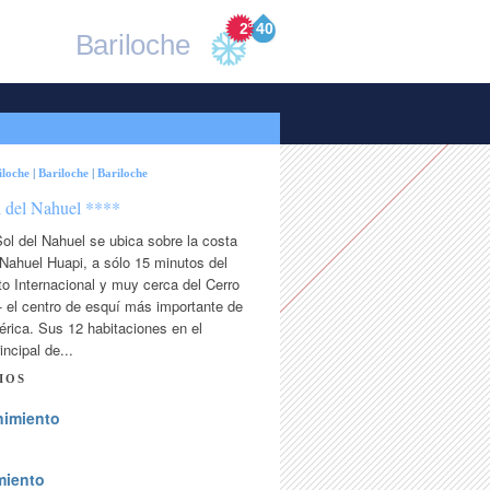
2
°
40
Bariloche
iloche
|
Bariloche
|
Bariloche
l del Nahuel ****
Sol del Nahuel se ubica sobre la costa
Nahuel Huapi, a sólo 15 minutos del
o Internacional y muy cerca del Cerro
- el centro de esquí más importante de
rica. Sus 12 habitaciones en el
incipal de...
IOS
nimiento
miento