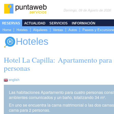
Domingo, 09 de Agosto de 2026
RESERVAS
ACTUALIDAD
SERVICIOS
INFORMACIÓN
Home
Hoteles
Alquileres
Ventas
Autos
Paseos y Excursion
Hoteles
Hotel La Capilla: Apartamento para 
personas
english
Las habitaciones Apartamento para cuatro personas consi
ambientes comunicados y un baño, totalizando 34 m².
En uno se encuentra la cama matrimonial o las dos camas, 
cama para 2 personas.