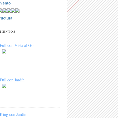
miento
ructura
MIENTOS
Full con Vista al Golf
Full con Jardín
King con Jardín