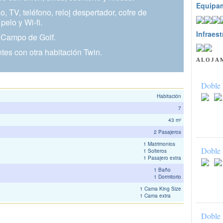
Equipa
 TV, teléfono, reloj despertador, cofre de
pelo y Wi-fi.
Infraest
l Campo de Golf.
es con otra habitación Twin.
ALOJA
Doble 
Habitación
7
43 m²
2 Pasajeros
1 Matrimonios
Doble 
1 Solteros
1 Pasajero extra
1 Baño
1 Dormitorio
1 Cama King Size
1 Cama extra
Doble 