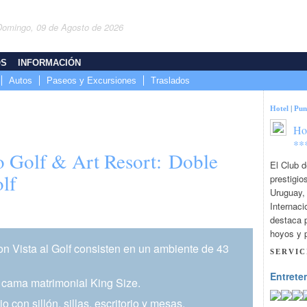
Domingo, 09 de Agosto de 2026
OS
INFORMACIÓN
Autos
Paseos y Excursiones
Traslados
Hotel
|
Pun
Ho
**
o Golf & Art Resort: Doble
El Club d
lf
prestigio
Uruguay,
Internaci
destaca 
hoyos y p
n Vista al Golf consisten en un ambiente de 43
SERVIC
Entrete
cama matrimonial King Size.
 con sillón, sillas, escritorio y mesas.