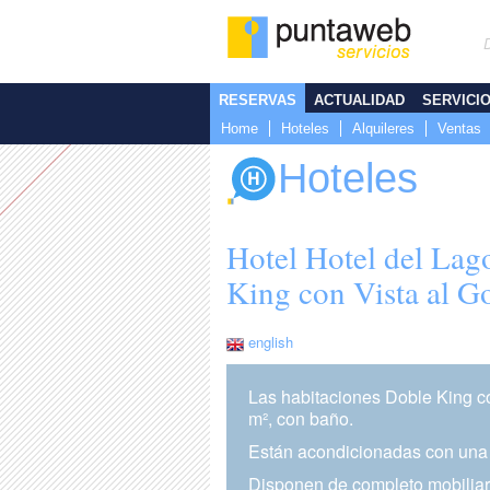
RESERVAS
ACTUALIDAD
SERVICI
Home
Hoteles
Alquileres
Ventas
Hoteles
Hotel Hotel del Lag
King con Vista al Go
english
Las habitaciones Doble King co
m², con baño.
Están acondicionadas con una 
Disponen de completo mobiliario