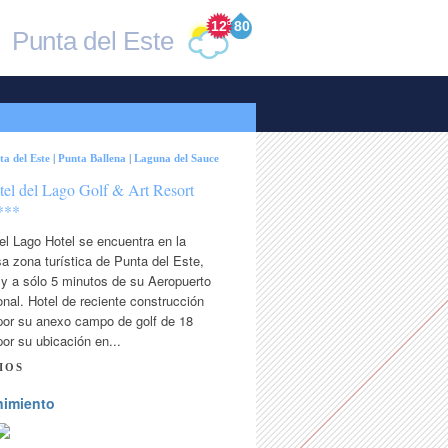
12
°
80
Punta del Este
ta del Este
|
Punta Ballena
|
Laguna del Sauce
tel del Lago Golf & Art Resort
***
el Lago Hotel se encuentra en la
sa zona turística de Punta del Este,
 y a sólo 5 minutos de su Aeropuerto
onal. Hotel de reciente construcción
por su anexo campo de golf de 18
or su ubicación en...
IOS
nimiento