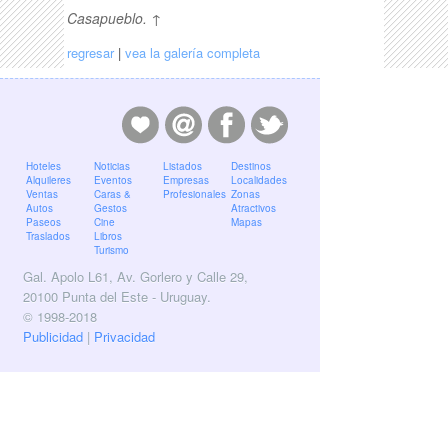
Casapueblo. ↑
regresar
|
vea la galería completa
Hoteles
Noticias
Listados
Destinos
Alquileres
Eventos
Empresas
Localidades
Ventas
Caras &
Profesionales
Zonas
Autos
Gestos
Atractivos
Paseos
Cine
Mapas
Traslados
Libros
Turismo
Gal. Apolo L61, Av. Gorlero y Calle 29,
20100 Punta del Este - Uruguay.
© 1998-2018
Publicidad
|
Privacidad