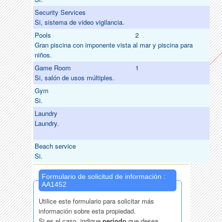
Security Services
Si, sistema de video vigilancia.
Pools
2
Gran piscina con imponente vista al mar y piscina para
niños.
Game Room
1
Si, salón de usos múltiples.
Gym
Si.
Laundry
Laundry.
Beach service
Si.