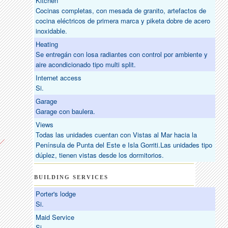
Kitchen
Cocinas completas, con mesada de granito, artefactos de
cocina eléctricos de primera marca y piketa dobre de acero
inoxidable.
Heating
Se entregán con losa radiantes con control por ambiente y
aire acondicionado tipo multi split.
Internet access
Si.
Garage
Garage con baulera.
Views
Todas las unidades cuentan con Vistas al Mar hacia la
Península de Punta del Este e Isla Gorriti.Las unidades tipo
dúplez, tienen vistas desde los dormitorios.
BUILDING SERVICES
Porter's lodge
Si.
Maid Service
Si.