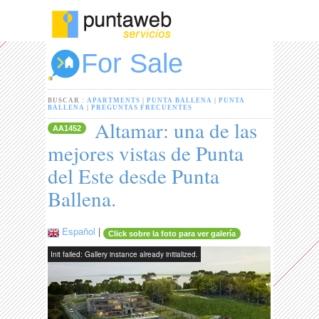
For Sale
BUSCAR :
APARTMENTS
|
PUNTA BALLENA
|
PUNTA
BALLENA
|
PREGUNTAS FRECUENTES
Altamar: una de las
AA1452
mejores vistas de Punta
del Este desde Punta
Ballena.
Español
|
Click sobre la foto para ver galería
Init failed: Gallery instance already initialized.