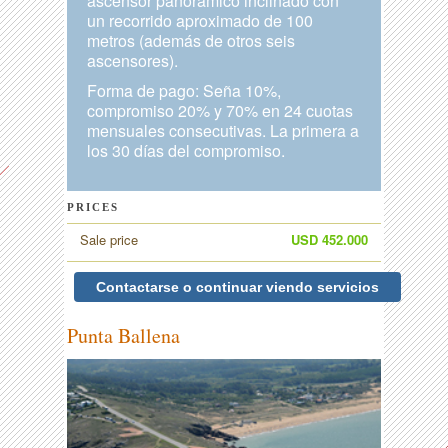
ascensor panorámico inclinado con
un recorrido aproximado de 100
metros (además de otros seis
ascensores).
Forma de pago: Seña 10%,
compromiso 20% y 70% en 24 cuotas
mensuales consecutivas. La primera a
los 30 días del compromiso.
PRICES
Sale price
USD 452.000
Contactarse o continuar viendo servicios
Punta Ballena