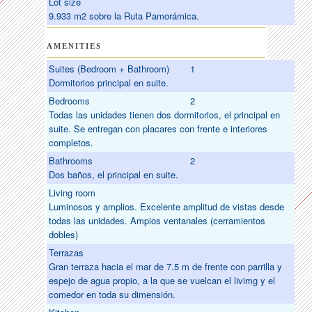
Lot size
9.933 m2 sobre la Ruta Pamorámica.
AMENITIES
Suites (Bedroom + Bathroom)
1
Dormitorios principal en suite.
Bedrooms
2
Todas las unidades tienen dos dormitorios, el principal en
suite. Se entregan con placares con frente e interiores
completos.
Bathrooms
2
Dos baños, el principal en suite.
Living room
Luminosos y amplios. Excelente amplitud de vistas desde
todas las unidades. Ampios ventanales (cerramientos
dobles)
Terrazas
Gran terraza hacia el mar de 7.5 m de frente con parrilla y
espejo de agua propio, a la que se vuelcan el livimg y el
comedor en toda su dimensión.