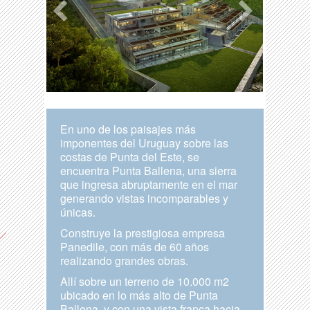
En uno de los paisajes más
imponentes del Uruguay sobre las
costas de Punta del Este, se
encuentra Punta Ballena, una sierra
que ingresa abruptamente en el mar
generando vistas incomparables y
únicas.
Construye la prestigiosa empresa
Panedile, con más de 60 años
realizando grandes obras.
Allí sobre un terreno de 10.000 m2
ubicado en lo más alto de Punta
Ballena, y con una vista franca hacia