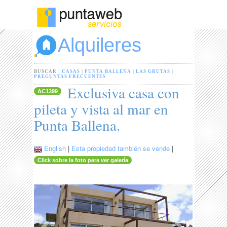
Alquileres
BUSCAR :
CASAS
|
PUNTA BALLENA
|
LAS GRUTAS
|
PREGUNTAS FRECUENTES
Exclusiva casa con
AC1399
pileta y vista al mar en
Punta Ballena.
English
|
Esta propiedad también se vende
|
Click sobre la foto para ver galería