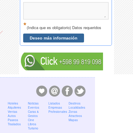
Hoteles
Noticias
Listados
Destinos
Alquileres
Eventos
Empresas
Localidades
Ventas
Caras &
Profesionales
Zonas
Autos
Gestos
Atractivos
Paseos
Cine
Mapas
Traslados
Libros
Turismo