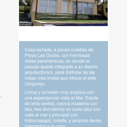
Casa soñada, a pocas cuadras de
Playa Las Grutas, con hermosas
vistas panorámicas, en donde el
paisaje queda integrado a su diseño
arquitectónico, para disfrutar de las
vistas más lindas que ofrece el este
Uruguayo.
Living y comedor muy amplios con
una espectacular vista al Mar. Estufa
de leña central, cocina moderna con
isla, tres dormitorios en suite (dos con
vista al mar y principal con
hidromasaje), toilette, y amplios decks
integrados a la casa.