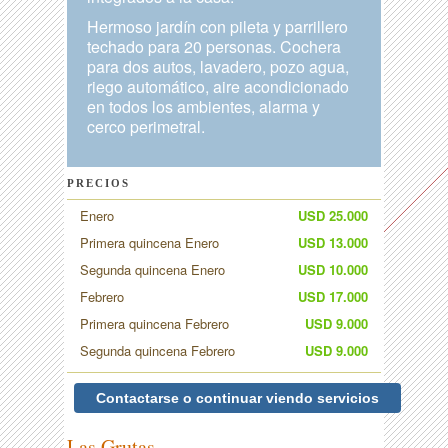
Hermoso jardín con pileta y parrillero
techado para 20 personas. Cochera
para dos autos, lavadero, pozo agua,
riego automático, aire acondicionado
en todos los ambientes, alarma y
cerco perimetral.
PRECIOS
Enero
USD 25.000
Primera quincena Enero
USD 13.000
Segunda quincena Enero
USD 10.000
Febrero
USD 17.000
Primera quincena Febrero
USD 9.000
Segunda quincena Febrero
USD 9.000
Contactarse o continuar viendo servicios
Las Grutas