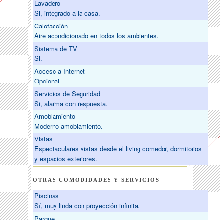
Lavadero
Si, integrado a la casa.
Calefacción
Aire acondicionado en todos los ambientes.
Sistema de TV
Si.
Acceso a Internet
Opcional.
Servicios de Seguridad
Si, alarma con respuesta.
Amoblamiento
Moderno amoblamiento.
Vistas
Espectaculares vistas desde el living comedor, dormitorios
y espacios exteriores.
OTRAS COMODIDADES Y SERVICIOS
Piscinas
Sí, muy linda con proyección infinita.
Parque