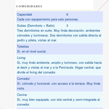
COMODIDADES
Capacidad
6
Cada con equipamiento para seis personas.
Suites (Dormitorio + Baño)
3
Tres dormitorios en suite. Muy linda decoración, ambientes
cómodos y luminosos. Dos dormitorios con salida directa al
jardín y pileta, vistas al mar.
Toilettes
Si, en el nivel social.
Living
Si, muy lindo ambiente, amplio y luminoso, con salida hacia
el deck y vistas al mar y a la Península. Hogar central, que
divide el living del comedor.
Comedor
Sí, cómodo y funcional, con acceso a la terraza. Muy linda
vista.
Cocina
Sí, muy bien equipada, con isla central y semi-integrada al
comedor.