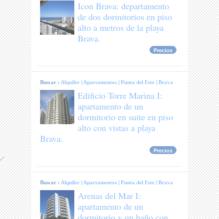
Icon Brava: departamento
de dos dormitorios en piso
alto a metros de la playa
Brava.
Precios
Buscar :
Alquiler
|
Apartamentos
|
Punta del Este
|
Brava
Edificio Torre Marina I:
apartamento de un
dormitorio en suite en piso
alto con vistas a playa
Brava.
Precios
Buscar :
Alquiler
|
Apartamentos
|
Punta del Este
|
Brava
Arenas del Mar I:
apartamento de un
dormitorio y un baño con