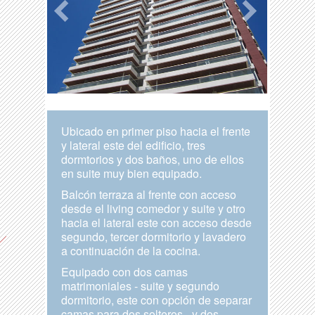
Ubicado en primer piso hacia el frente
y lateral este del edificio, tres
dormtorios y dos baños, uno de ellos
en suite muy bien equipado.
Balcón terraza al frente con acceso
desde el living comedor y suite y otro
hacia el lateral este con acceso desde
segundo, tercer dormitorio y lavadero
a continuación de la cocina.
Equipado con dos camas
matrimoniales - suite y segundo
dormitorio, este con opción de separar
camas para dos solteros - y dos