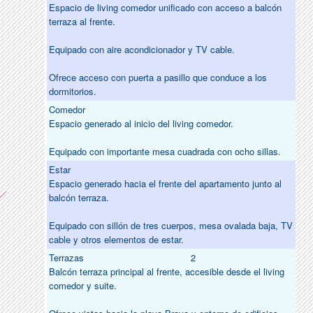
Espacio de living comedor unificado con acceso a balcón
terraza al frente.
Equipado con aire acondicionador y TV cable.
Ofrece acceso con puerta a pasillo que conduce a los
dormitorios.
Comedor
Espacio generado al inicio del living comedor.
Equipado con importante mesa cuadrada con ocho sillas.
Estar
Espacio generado hacia el frente del apartamento junto al
balcón terraza.
Equipado con sillón de tres cuerpos, mesa ovalada baja, TV
cable y otros elementos de estar.
Terrazas
2
Balcón terraza principal al frente, accesible desde el living
comedor y suite.