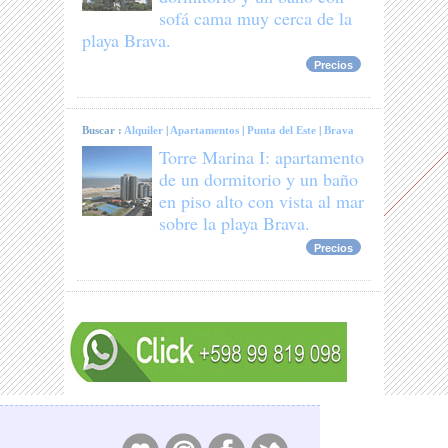
sofá cama muy cerca de la
playa Brava.
Precios
Buscar :
Alquiler
|
Apartamentos
|
Punta del Este
|
Brava
Torre Marina I: apartamento
de un dormitorio y un baño
en piso alto con vista al mar
sobre la playa Brava.
Precios