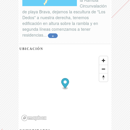
la Rambla
Circunvalación
de playa Brava, dejamos la escultura de "Los
Dedos" a nuestra derecha, tenemos
edificación en altura sobre la rambla y en
segunda líneas comenzamos a tener
residencias...
+
UBICACIÓN