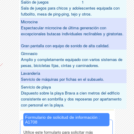
Salón de juegos
1
Sala de juegos para chicos y adolescentes equipada con
futbolito, mesa de ping-ping, tejo y otros.
Microcine
Espectacular microcine de última generación con
excepcionales butacas individuales reclinables y giratorias.
Gran pantalla con equipo de sonido de alta calidad.
Gimnasio
Amplio y completamente equipado con varios sistemas de
pesas, bicicletas fijas, cintas y caminadores.
Lavandería
Servicio de máquinas por fichas en el subsuelo.
Servicio de playa
Dispuesto sobre la playa Brava a cien metros del edificio
consistente en sombrilla y dos reposeras por apartamento
con personal en la playa.