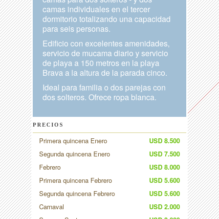
camas individuales en el tercer
dormitorio totalizando una capacidad
para seis personas.
Edificio con excelentes amenidades,
servicio de mucama diario y servicio
de playa a 150 metros en la playa
Brava a la altura de la parada cinco.
Ideal para familia o dos parejas con
dos solteros. Ofrece ropa blanca.
PRECIOS
Primera quincena Enero
USD 8.500
Segunda quincena Enero
USD 7.500
Febrero
USD 8.000
Primera quincena Febrero
USD 5.600
Segunda quincena Febrero
USD 5.600
Carnaval
USD 2.000