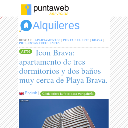
Alquileres
BUSCAR :
APARTAMENTOS
|
PUNTA DEL ESTE
|
BRAVA
|
PREGUNTAS FRECUENTES
Icon Brava:
A1708
apartamento de tres
dormitorios y dos baños
muy cerca de Playa Brava.
English
|
Click sobre la foto para ver galería