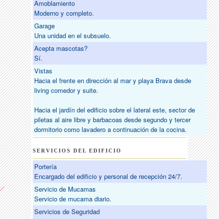
Amoblamiento
Moderno y completo.
Garage
Una unidad en el subsuelo.
Acepta mascotas?
Sí.
Vistas
Hacia el frente en dirección al mar y playa Brava desde
living comedor y suite.
Hacia el jardín del edificio sobre el lateral este, sector de
piletas al aire libre y barbacoas desde segundo y tercer
dormitorio como lavadero a continuación de la cocina.
SERVICIOS DEL EDIFICIO
Portería
Encargado del edificio y personal de recepción 24/7.
Servicio de Mucamas
Servicio de mucama diario.
Servicios de Seguridad