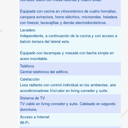
Equipada con cocina en vitrocerámico de cuatro hornallas,
campana extractora, horno eléctrico, microondas, heladera
con freezer, lavavajillas y demás electrodomésticos.
Lavadero
Independiente, a continuación de la cocina y con acceso a
balcón terraza del lateral este.
Equipado con lavarropas y mesada con bacha simple en
acero inoxidable.
Teléfono
Central telefónica del edificio.
Calefacción
Losa radiante con control individual en los ambientes, aire
acondicionadores frío/calor en living comedor y suite.
Sistema de TV
TV cable en living comedor y suite. Cableado en segundo
dormitorio.
Acceso a Internet
Wi-Fi.