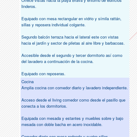
Ofrece vistas hacia la playa Brava y entorno de edificios
linderos.
Equipado con mesa rectangular en vidrio y símila rattán,
sillas y reposera individual colgante.
Segundo balcón terraza hacia el lateral este con vistas
hacia el jardín y sector de piletas al aire libre y barbacoas.
Accesible desde el segundo y tercer dormitorio así como
del lavadero a continuación de la cocina.
Equipado con reposeras.
Cocina
Amplia cocina con comedor diario y lavadero independiente.
Acceso desde el living comedor como desde el pasillo que
conecta a los dormitorios.
Equipada con mesada y estantes y muebles sobre y bajo
mesada con doble bacha en acero inoxidable.
Comedor diario con mesa redonda y cuatro sillas.