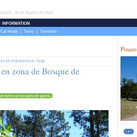
Sábado, 08 de Agosto de 2026
INFORMATION
Car rental
Tours
Transfers
Pinare
RES DE PORTEZUELO
|
FAQS
 en zona de Bosque de
ick sobre la foto para ver galería
+