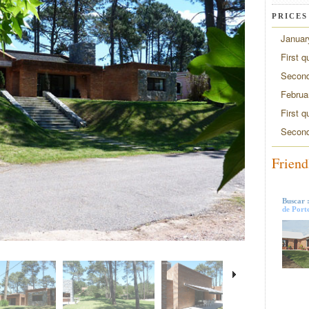
PRICES
Januar
First q
Second
Februa
First q
Second
Friend
Buscar 
de Port