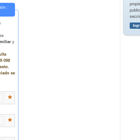
propi
publi
secci
Ing