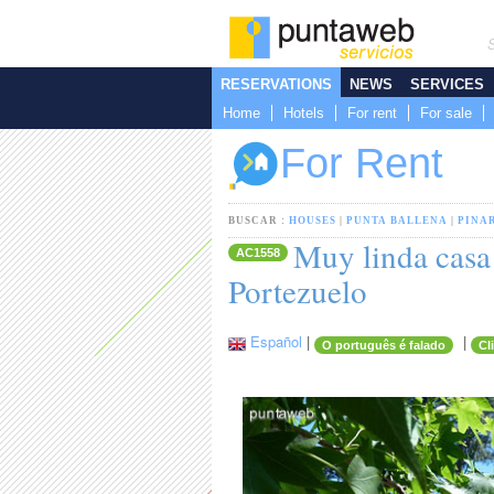
RESERVATIONS
NEWS
SERVICES
Home
Hotels
For rent
For sale
For Rent
BUSCAR :
HOUSES
|
PUNTA BALLENA
|
PINA
Muy linda casa
AC1558
Portezuelo
Español
|
|
O português é falado
Cl