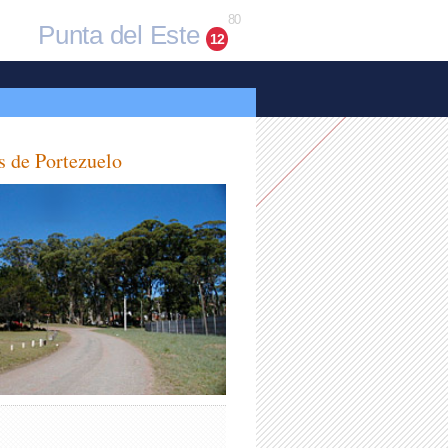
80
Punta del Este
12
s de Portezuelo