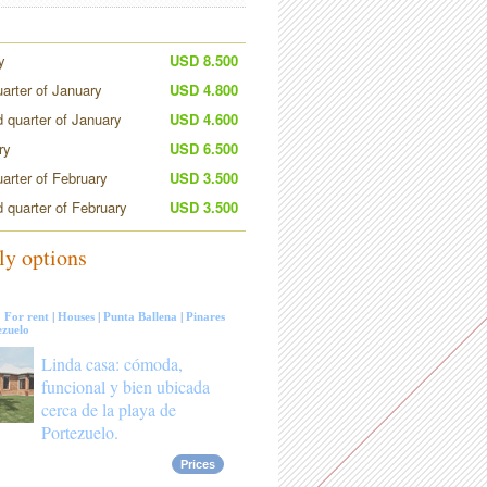
y
USD 8.500
uarter of January
USD 4.800
 quarter of January
USD 4.600
ry
USD 6.500
uarter of February
USD 3.500
 quarter of February
USD 3.500
ly options
:
For rent
|
Houses
|
Punta Ballena
|
Pinares
ezuelo
Linda casa: cómoda,
funcional y bien ubicada
cerca de la playa de
Portezuelo.
Prices