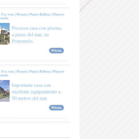
:
For rent
|
Houses
|
Punta Ballena
|
Pinares
ezuelo
Preciosa casa con piscina,
a pasos del mar, en
Portezuelo.
Prices
:
For rent
|
Houses
|
Punta Ballena
|
Pinares
ezuelo
Importante casa con
excelente equipamiento a
50 metros del mar.
Prices