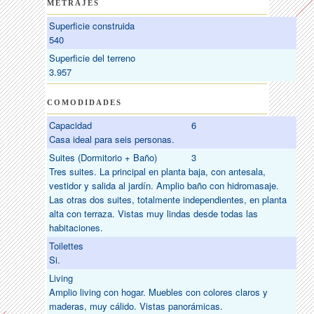
METRAJES
Superficie construida
540
Superficie del terreno
3.957
COMODIDADES
Capacidad
6
Casa ideal para seis personas.
Suites (Dormitorio + Baño)
3
Tres suites. La principal en planta baja, con antesala,
vestidor y salida al jardín. Amplio baño con hidromasaje.
Las otras dos suites, totalmente independientes, en planta
alta con terraza. Vistas muy lindas desde todas las
habitaciones.
Toilettes
Si.
Living
Amplio living con hogar. Muebles con colores claros y
maderas, muy cálido. Vistas panorámicas.