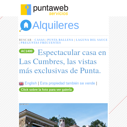
Alquileres
BUSCAR :
CASAS
|
PUNTA BALLENA
|
LAGUNA DEL SAUCE
|
PREGUNTAS FRECUENTES
Espectacular casa en
AC1400
Las Cumbres, las vistas
más exclusivas de Punta.
English
|
Esta propiedad también se vende
|
Click sobre la foto para ver galería