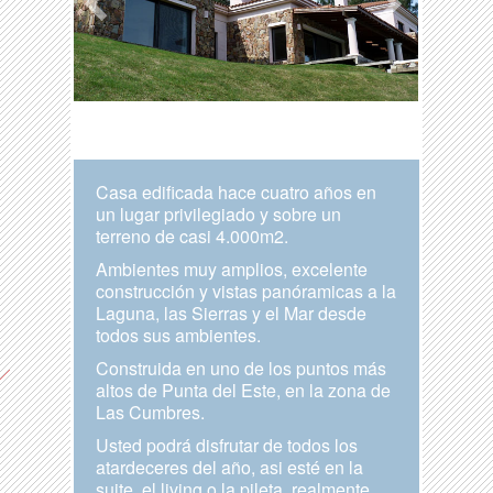
Casa edificada hace cuatro años en
un lugar privilegiado y sobre un
terreno de casi 4.000m2.
Ambientes muy amplios, excelente
construcción y vistas panóramicas a la
Laguna, las Sierras y el Mar desde
todos sus ambientes.
Construida en uno de los puntos más
altos de Punta del Este, en la zona de
Las Cumbres.
Usted podrá disfrutar de todos los
atardeceres del año, asi esté en la
suite, el living o la pileta, realmente