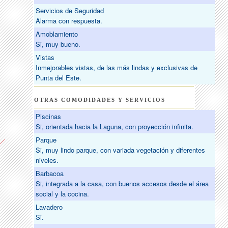
Servicios de Seguridad
Alarma con respuesta.
Amoblamiento
Si, muy bueno.
Vistas
Inmejorables vistas, de las más lindas y exclusivas de
Punta del Este.
OTRAS COMODIDADES Y SERVICIOS
Piscinas
Si, orientada hacia la Laguna, con proyección infinita.
Parque
Si, muy lindo parque, con variada vegetación y diferentes
niveles.
Barbacoa
Si, integrada a la casa, con buenos accesos desde el área
social y la cocina.
Lavadero
Si.