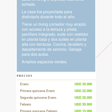
soñado.
La casa fue proyectada para
disfrutarla durante todo el año.
Tiene un living comedor muy amplio
con acceso a la terraza y pileta,
parrillero integrado, suite con vestidor
en planta baja y dos suites en planta
alta con terrazas. Cocina, lavadero y
departamento de servicio. Garage
para dos autos.
Amplios espacios verdes.
PRECIOS
Enero
USD 35.000
Primera quincena Enero
USD 22.000
Segunda quincena Enero
USD 20.000
Febrero
USD 20.000
Primera quincena Febrero
USD 15.000