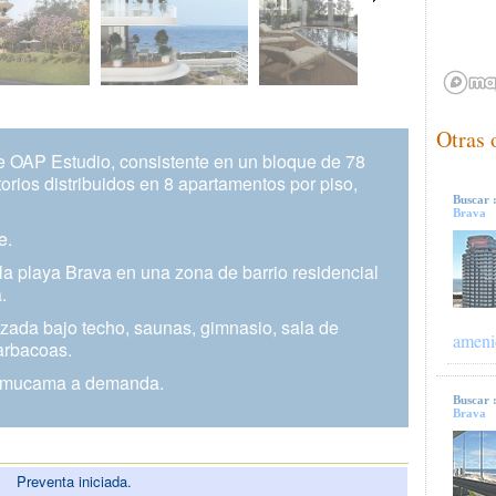
Otras 
e OAP Estudio, consistente en un bloque de 78
orios distribuidos en 8 apartamentos por piso,
Buscar 
Brava
e.
la playa Brava en una zona de barrio residencial
.
matizada bajo techo, saunas, gimnasio, sala de
ameni
arbacoas.
de mucama a demanda.
Buscar 
Brava
Preventa iniciada.