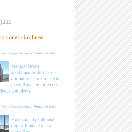
opciones similares
:
Venta
|
Apartamentos
|
Punta del Este
|
Manglar Brava:
apartamentos de 1, 2 y 3
dormitorios a metros de la
playa Brava en torre con
dades completas.
:
Venta
|
Apartamentos
|
Punta del Este
|
Excepcional penthouse
dúplex frente al mar en
playa Brava.