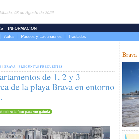
Sábado, 08 de Agosto de 2026
OS
INFORMACIÓN
Autos
Paseos y Excursiones
Traslados
Brava
E
|
BRAVA
|
PREGUNTAS FRECUENTES
rtamentos de 1, 2 y 3
ca de la playa Brava en entorno
.
ck sobre la foto para ver galería