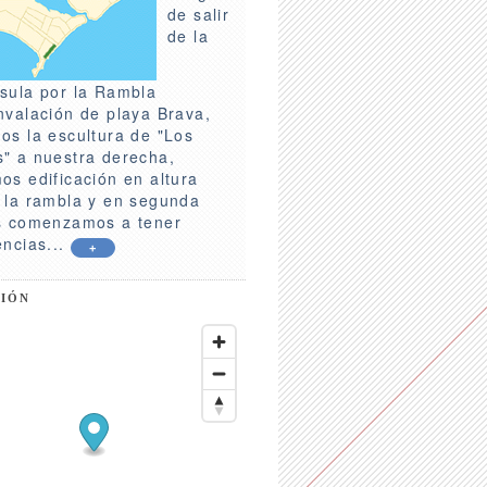
de salir
de la
sula por la Rambla
nvalación de playa Brava,
os la escultura de "Los
" a nuestra derecha,
os edificación en altura
 la rambla y en segunda
s comenzamos a tener
encias...
+
CIÓN