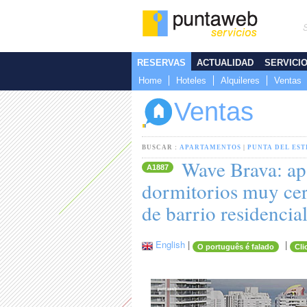
RESERVAS
ACTUALIDAD
SERVICI
Home
Hoteles
Alquileres
Ventas
Ventas
BUSCAR :
APARTAMENTOS
|
PUNTA DEL EST
Wave Brava: apa
A1887
dormitorios muy cer
de barrio residencial
English
|
|
O português é falado
Cli