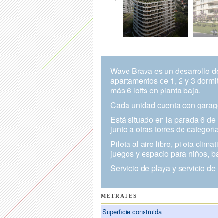
Wave Brava es un desarrollo d
apartamentos de 1, 2 y 3 dormit
más 6 lofts en planta baja.
Cada unidad cuenta con garag
Está situado en la parada 6 de 
junto a otras torres de categoría
Pileta al aire libre, pileta cli
juegos y espacio para niños, b
Servicio de playa y servicio 
METRAJES
Superficie construida