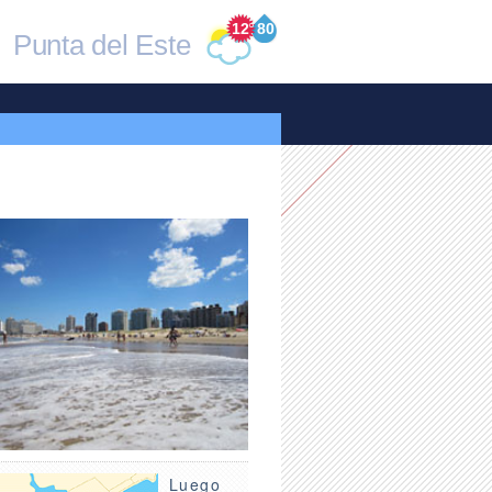
12
°
80
Punta del Este
Luego