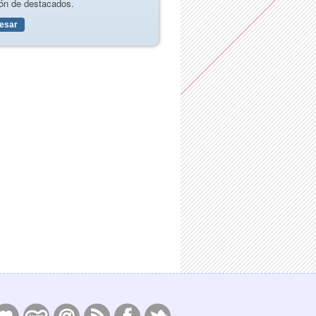
ón de destacados.
resar