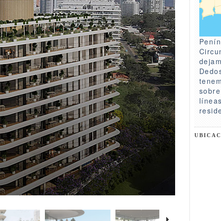
Penín
Circu
dejam
Dedos
tenem
sobre
línea
resid
UBICA