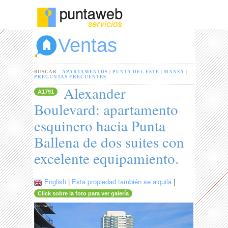
Ventas
BUSCAR :
APARTAMENTOS
|
PUNTA DEL ESTE
|
MANSA
|
PREGUNTAS FRECUENTES
Alexander
A1791
Boulevard: apartamento
esquinero hacia Punta
Ballena de dos suites con
excelente equipamiento.
English
|
Esta propiedad también se alquila
|
Click sobre la foto para ver galería