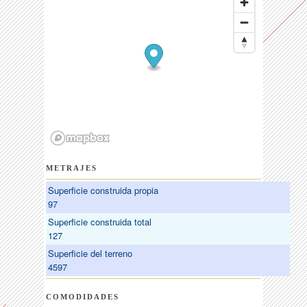
METRAJES
Superficie construida propia
97
Superficie construida total
127
Superficie del terreno
4597
COMODIDADES