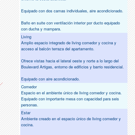
Equipado con dos camas individuales, aire acondicionado.
Baño en suite con ventilación interior por ducto equipado
con ducha y mampara.
Living
Amplio espacio integrado de living comedor y cocina y
acceso al balcón terraza del apartamento.
Ofrece vistas hacia el lateral oeste y norte a lo largo del
Boulevard Artigas, entorno de edificios y barrio residencial.
Equipado con aire acondicionado.
Comedor
Espacio en el ambiente único de living comedor y cocina.
Equipado con importante mesa con capacidad para seis
personas.
Estar
Ambiente creado en el espacio único de living comedor y
cocina.