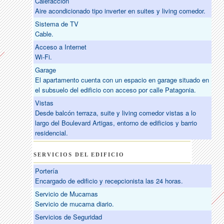
Calefacción
Aire acondicionado tipo inverter en suites y living comedor.
Sistema de TV
Cable.
Acceso a Internet
Wi-Fi.
Garage
El apartamento cuenta con un espacio en garage situado en
el subsuelo del edificio con acceso por calle Patagonia.
Vistas
Desde balcón terraza, suite y living comedor vistas a lo
largo del Boulevard Artigas, entorno de edificios y barrio
residencial.
SERVICIOS DEL EDIFICIO
Portería
Encargado de edificio y recepcionista las 24 horas.
Servicio de Mucamas
Servicio de mucama diario.
Servicios de Seguridad