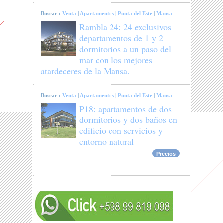
Buscar :
Venta
|
Apartamentos
|
Punta del Este
|
Mansa
Rambla 24: 24 exclusivos
departamentos de 1 y 2
dormitorios a un paso del
mar con los mejores
atardeceres de la Mansa.
Buscar :
Venta
|
Apartamentos
|
Punta del Este
|
Mansa
P18: apartamentos de dos
dormitorios y dos baños en
edificio con servicios y
entorno natural
Precios