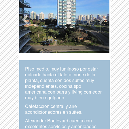
Piso medio, muy luminoso por estar
ubicado hacia el lateral norte de la
planta, cuenta con dos suites muy
independientes, cocina tipo
americana con barra y living comedor
muy bien equipado.
Calefacción central y aire
acondicionadores en suites.
Alexander Boulevard cuenta con
excelentes servicios y amenidades: