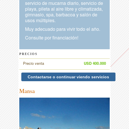
servicio de mucama diario, servicio de
playa, pileta al aire libre y climatizada,
gimnasio, spa, barbacoa y salón de
usos múltiples.
Muy adecuado para vivir todo el año.
Consulte por financiación!
PRECIOS
Precio venta
USD 400.000
Contactarse o continuar viendo servicios
Mansa