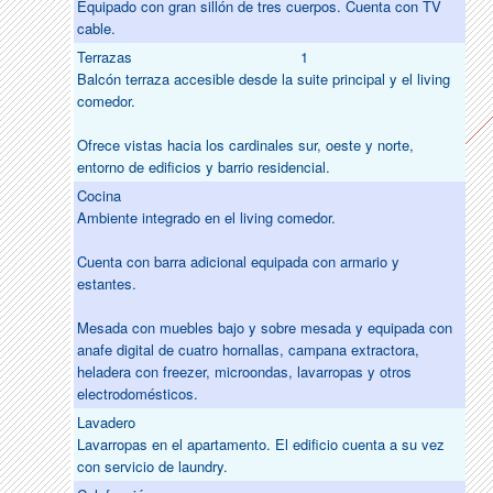
Equipado con gran sillón de tres cuerpos. Cuenta con TV
cable.
Terrazas
1
Balcón terraza accesible desde la suite principal y el living
comedor.
Ofrece vistas hacia los cardinales sur, oeste y norte,
entorno de edificios y barrio residencial.
Cocina
Ambiente integrado en el living comedor.
Cuenta con barra adicional equipada con armario y
estantes.
Mesada con muebles bajo y sobre mesada y equipada con
anafe digital de cuatro hornallas, campana extractora,
heladera con freezer, microondas, lavarropas y otros
electrodomésticos.
Lavadero
Lavarropas en el apartamento. El edificio cuenta a su vez
con servicio de laundry.