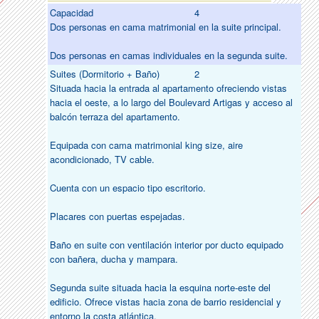
Capacidad
4
Dos personas en cama matrimonial en la suite principal.
Dos personas en camas individuales en la segunda suite.
Suites (Dormitorio + Baño)
2
Situada hacia la entrada al apartamento ofreciendo vistas
hacia el oeste, a lo largo del Boulevard Artigas y acceso al
balcón terraza del apartamento.
Equipada con cama matrimonial king size, aire
acondicionado, TV cable.
Cuenta con un espacio tipo escritorio.
Placares con puertas espejadas.
Baño en suite con ventilación interior por ducto equipado
con bañera, ducha y mampara.
Segunda suite situada hacia la esquina norte-este del
edificio. Ofrece vistas hacia zona de barrio residencial y
entorno la costa atlántica.