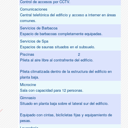
Control de accesos por CCTV.
Comunicaciones
Central telefónica del edificio y acceso a interner en áreas
comunes.
Servicios de Barbacoa
Espacio de barbacoas completamente equipadas.
Servicios de Spa
Espacios de saunas situados en el subsuelo.
Piscinas
2
Pileta al aire libre al contrafrente del edificio.
Pileta climatizada dentro de la estructura del edificio en
planta baja.
Microcine
Sala con capacidad para 12 personas.
Gimnasio
Situado en planta baja sobre el lateral sur del edificio.
Equipado con cintas, biclicletas fijas y equipamiento de
pesas.
Lavandería