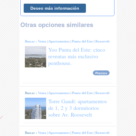
Otras opciones similares
Buscar :
Venta
|
Apartamentos
|
Punta del Este
|
Roosevelt
Yoo Punta del Este: cinco
reventas más exclusivo
penthouse.
Precios
Buscar :
Venta
|
Apartamentos
|
Punta del Este
|
Roosevelt
Torre Gaudí: apartamentos
de 1, 2 y 3 dormitorios
sobre Av. Roosevelt
Buscar :
Venta
|
Apartamentos
|
Punta del Este
|
Roosevelt