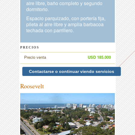
aire libre, baño completo y segundo
dormitorio.
Espacio parquizado, con portería fija,
pileta al aire libre y amplia barbacoa
techada con parrillero.
PRECIOS
Precio venta
USD 185.000
Contactarse o continuar viendo servicios
Roosevelt