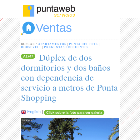
Ventas
BUSCAR :
APARTAMENTOS
|
PUNTA DEL ESTE
|
ROOSEVELT
|
PREGUNTAS FRECUENTES
Dúplex de dos
A1747
dormitorios y dos baños
con dependencia de
servicio a metros de Punta
Shopping
English
|
Click sobre la foto para ver galería