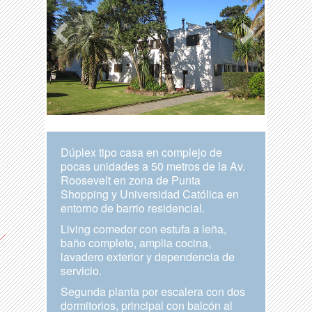
Dúplex tipo casa en complejo de
pocas unidades a 50 metros de la Av.
Roosevelt en zona de Punta
Shopping y Universidad Católica en
entorno de barrio residencial.
Living comedor con estufa a leña,
baño completo, amplia cocina,
lavadero exterior y dependencia de
servicio.
Segunda planta por escalera con dos
dormitorios, principal con balcón al