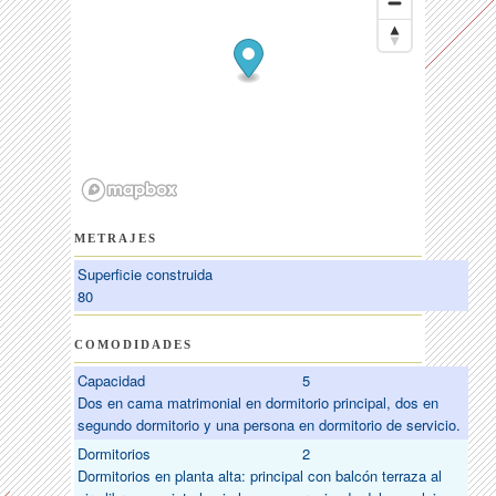
METRAJES
Superficie construida
80
COMODIDADES
Capacidad
5
Dos en cama matrimonial en dormitorio principal, dos en
segundo dormitorio y una persona en dormitorio de servicio.
Dormitorios
2
Dormitorios en planta alta: principal con balcón terraza al