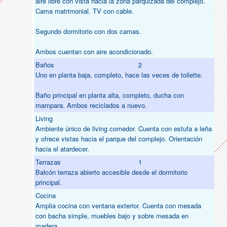
aire libre con vista hacia la zona parquizada del complejo.
Cama matrimonial. TV con cable.
Segundo dormitorio con dos camas.
Ambos cuentan con aire acondicionado.
Baños
2
Uno en planta baja, completo, hace las veces de toilette.
Baño principal en planta alta, completo, ducha con
mampara. Ambos reciclados a nuevo.
Living
Ambiente único de living comedor. Cuenta con estufa a leña
y ofrece vistas hacia el parque del complejo. Orientación
hacia el atardecer.
Terrazas
1
Balcón terraza abierto accesible desde el dormitorio
principal.
Cocina
Amplia cocina con ventana exterior. Cuenta con mesada
con bacha simple, muebles bajo y sobre mesada en
madera.