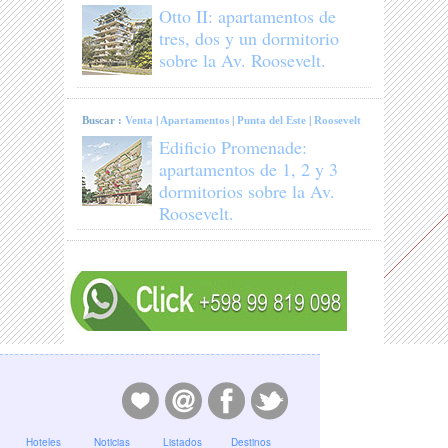
Otto II: apartamentos de
tres, dos y un dormitorio
sobre la Av. Roosevelt.
Buscar :
Venta
|
Apartamentos
|
Punta del Este
|
Roosevelt
Edificio Promenade:
apartamentos de 1, 2 y 3
dormitorios sobre la Av.
Roosevelt.
Hoteles
Noticias
Listados
Destinos