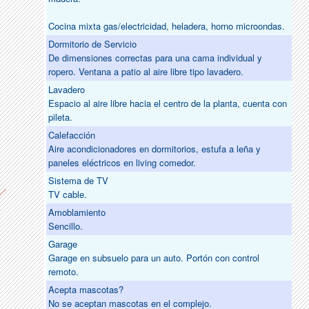
Cocina mixta gas/electricidad, heladera, horno microondas.
Dormitorio de Servicio
De dimensiones correctas para una cama individual y
ropero. Ventana a patio al aire libre tipo lavadero.
Lavadero
Espacio al aire libre hacia el centro de la planta, cuenta con
pileta.
Calefacción
Aire acondicionadores en dormitorios, estufa a leña y
paneles eléctricos en living comedor.
Sistema de TV
TV cable.
Amoblamiento
Sencillo.
Garage
Garage en subsuelo para un auto. Portón con control
remoto.
Acepta mascotas?
No se aceptan mascotas en el complejo.