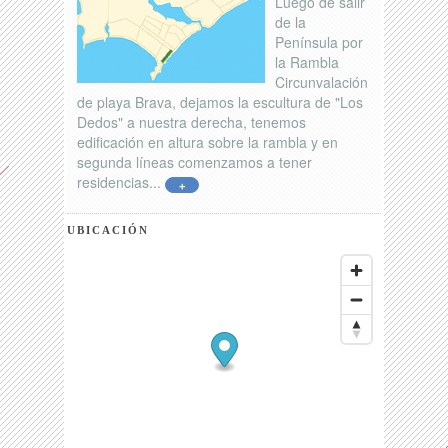
Luego de salir
de la
Península por
la Rambla
Circunvalación
de playa Brava, dejamos la escultura de "Los
Dedos" a nuestra derecha, tenemos
edificación en altura sobre la rambla y en
segunda líneas comenzamos a tener
residencias...
+
UBICACIÓN