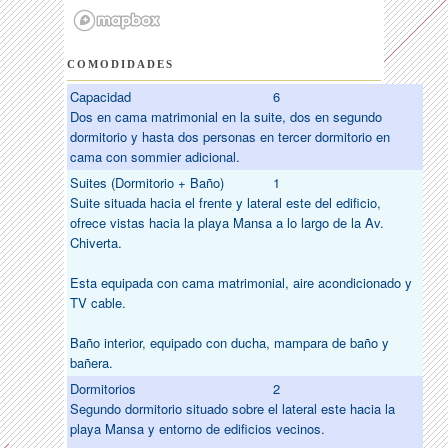
COMODIDADES
Capacidad
6
Dos en cama matrimonial en la suite, dos en segundo
dormitorio y hasta dos personas en tercer dormitorio en
cama con sommier adicional.
Suites (Dormitorio + Baño)
1
Suite situada hacia el frente y lateral este del edificio,
ofrece vistas hacia la playa Mansa a lo largo de la Av.
Chiverta.
Esta equipada con cama matrimonial, aire acondicionado y
TV cable.
Baño interior, equipado con ducha, mampara de baño y
bañera.
Dormitorios
2
Segundo dormitorio situado sobre el lateral este hacia la
playa Mansa y entorno de edificios vecinos.