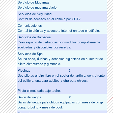
Servicio de Mucamas
Servicio de mucama diario.
Servicios de Seguridad
Control de accesos en el edificio por CCTV.
Comunicaciones
Central telefónica y acceso a internet en todo el edificio.
Servicios de Barbacoa
Gran espacio de barbacoas por módulos completamente
equipadas y disponibles por reserva.
Servicios de Spa
Sauna seco, duchas y servicios higiénicos en el sector de
pileta climatizada y gimnasio.
Piscinas
3
Dos piletas al aire libre en el sector de jardín al contrafrente
del edificio, una para adultos y otra para chicos.
Pileta climatizada bajo techo.
Salón de juegos
2
Salas de juegos para chicos equipadas con mesa de ping-
pong, futbolito y mesa de pool.