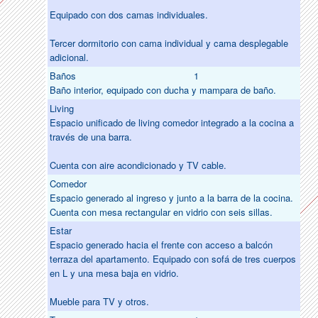
Equipado con dos camas individuales.
Tercer dormitorio con cama individual y cama desplegable
adicional.
Baños
1
Baño interior, equipado con ducha y mampara de baño.
Living
Espacio unificado de living comedor integrado a la cocina a
través de una barra.
Cuenta con aire acondicionado y TV cable.
Comedor
Espacio generado al ingreso y junto a la barra de la cocina.
Cuenta con mesa rectangular en vidrio con seis sillas.
Estar
Espacio generado hacia el frente con acceso a balcón
terraza del apartamento. Equipado con sofá de tres cuerpos
en L y una mesa baja en vidrio.
Mueble para TV y otros.