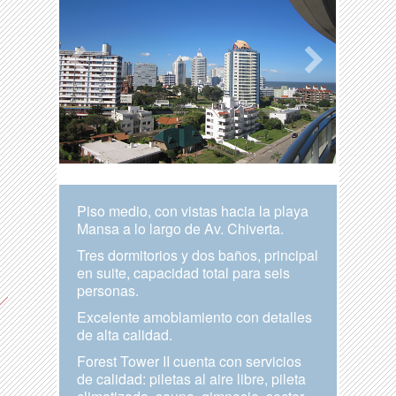
Piso medio, con vistas hacia la playa
Mansa a lo largo de Av. Chiverta.
Tres dormitorios y dos baños, principal
en suite, capacidad total para seis
personas.
Excelente amoblamiento con detalles
de alta calidad.
Forest Tower II cuenta con servicios
de calidad: piletas al aire libre, pileta