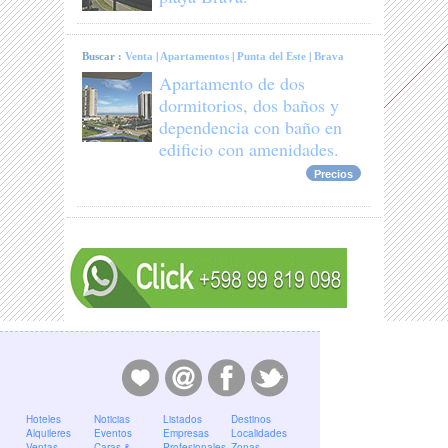
Buscar :
Venta
|
Apartamentos
|
Punta del Este
|
Brava
Apartamento de dos
dormitorios, dos baños y
dependencia con baño en
edificio con amenidades.
Precios
Hoteles
Noticias
Listados
Destinos
Alquileres
Eventos
Empresas
Localidades
Ventas
Caras &
Profesionales
Zonas