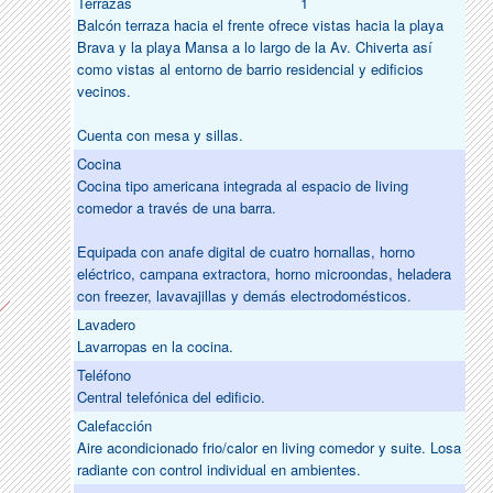
Terrazas
1
Balcón terraza hacia el frente ofrece vistas hacia la playa
Brava y la playa Mansa a lo largo de la Av. Chiverta así
como vistas al entorno de barrio residencial y edificios
vecinos.
Cuenta con mesa y sillas.
Cocina
Cocina tipo americana integrada al espacio de living
comedor a través de una barra.
Equipada con anafe digital de cuatro hornallas, horno
eléctrico, campana extractora, horno microondas, heladera
con freezer, lavavajillas y demás electrodomésticos.
Lavadero
Lavarropas en la cocina.
Teléfono
Central telefónica del edificio.
Calefacción
Aire acondicionado frio/calor en living comedor y suite. Losa
radiante con control individual en ambientes.