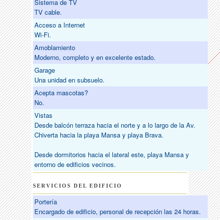
Sistema de TV
TV cable.
Acceso a Internet
Wi-Fi.
Amoblamiento
Moderno, completo y en excelente estado.
Garage
Una unidad en subsuelo.
Acepta mascotas?
No.
Vistas
Desde balcón terraza hacia el norte y a lo largo de la Av.
Chiverta hacia la playa Mansa y playa Brava.
Desde dormitorios hacia el lateral este, playa Mansa y
entorno de edificios vecinos.
SERVICIOS DEL EDIFICIO
Portería
Encargado de edificio, personal de recepción las 24 horas.