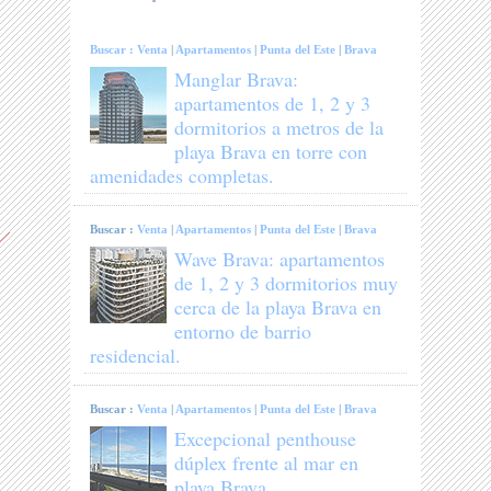
Buscar :
Venta
|
Apartamentos
|
Punta del Este
|
Brava
Manglar Brava:
apartamentos de 1, 2 y 3
dormitorios a metros de la
playa Brava en torre con
amenidades completas.
Buscar :
Venta
|
Apartamentos
|
Punta del Este
|
Brava
Wave Brava: apartamentos
de 1, 2 y 3 dormitorios muy
cerca de la playa Brava en
entorno de barrio
residencial.
Buscar :
Venta
|
Apartamentos
|
Punta del Este
|
Brava
Excepcional penthouse
dúplex frente al mar en
playa Brava.