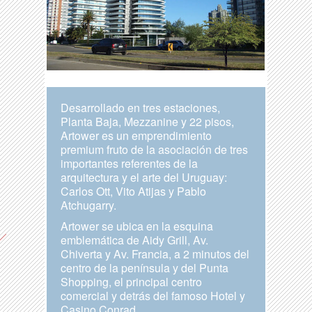
Desarrollado en tres estaciones,
Planta Baja, Mezzanine y 22 pisos,
Artower es un emprendimiento
premium fruto de la asociación de tres
importantes referentes de la
arquitectura y el arte del Uruguay:
Carlos Ott, Vito Atijas y Pablo
Atchugarry.
Artower se ubica en la esquina
emblemática de Aidy Grill, Av.
Chiverta y Av. Francia, a 2 minutos del
centro de la península y del Punta
Shopping, el principal centro
comercial y detrás del famoso Hotel y
Casino Conrad.