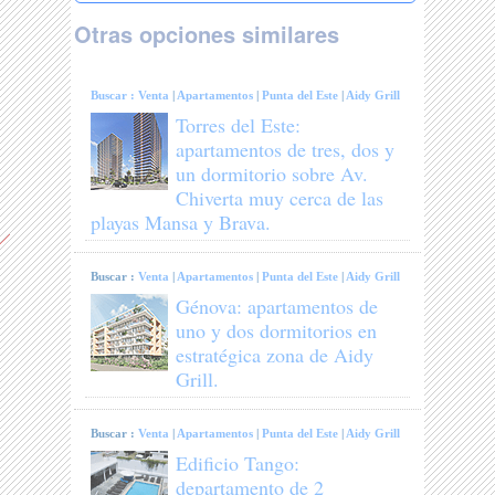
Otras opciones similares
Buscar :
Venta
|
Apartamentos
|
Punta del Este
|
Aidy Grill
Torres del Este:
apartamentos de tres, dos y
un dormitorio sobre Av.
Chiverta muy cerca de las
playas Mansa y Brava.
Buscar :
Venta
|
Apartamentos
|
Punta del Este
|
Aidy Grill
Génova: apartamentos de
uno y dos dormitorios en
estratégica zona de Aidy
Grill.
Buscar :
Venta
|
Apartamentos
|
Punta del Este
|
Aidy Grill
Edificio Tango:
departamento de 2