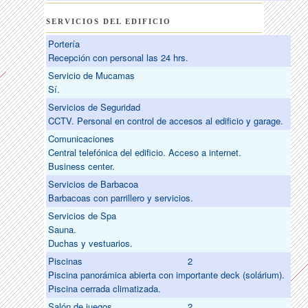
SERVICIOS DEL EDIFICIO
Portería
Recepción con personal las 24 hrs.
Servicio de Mucamas
Sí.
Servicios de Seguridad
CCTV. Personal en control de accesos al edificio y garage.
Comunicaciones
Central telefónica del edificio. Acceso a internet.
Business center.
Servicios de Barbacoa
Barbacoas con parrillero y servicios.
Servicios de Spa
Sauna.
Duchas y vestuarios.
Piscinas
2
Piscina panorámica abierta con importante deck (solárium).
Piscina cerrada climatizada.
Salón de juegos
2