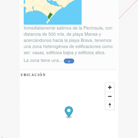
Inmediatamente salimos de la Península, con
distancia de 500 mts. de playa Mansa y
acercándonos hacia la playa Brava, tenemos
una zona heterogénea de edificaciones como
ser: casas, edificios bajos y edificios altos.
La zona tiene una...
+
UBICACIÓN