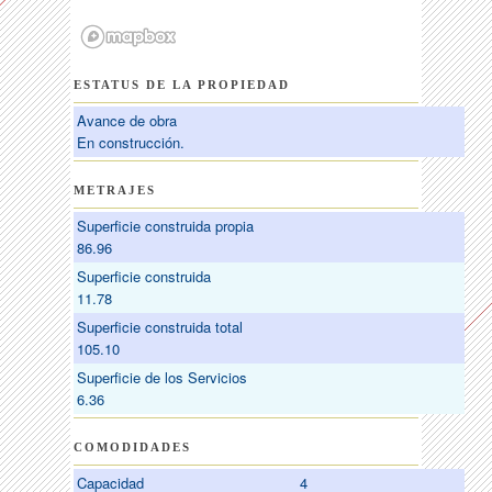
ESTATUS DE LA PROPIEDAD
Avance de obra
En construcción.
METRAJES
Superficie construida propia
86.96
Superficie construida
11.78
Superficie construida total
105.10
Superficie de los Servicios
6.36
COMODIDADES
Capacidad
4