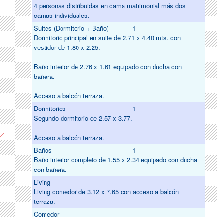
4 personas distribuidas en cama matrimonial más dos
camas individuales.
Suites (Dormitorio + Baño)
1
Dormitorio principal en suite de 2.71 x 4.40 mts. con
vestidor de 1.80 x 2.25.
Baño interior de 2.76 x 1.61 equipado con ducha con
bañera.
Acceso a balcón terraza.
Dormitorios
1
Segundo dormitorio de 2.57 x 3.77.
Acceso a balcón terraza.
Baños
1
Baño interior completo de 1.55 x 2.34 equipado con ducha
con bañera.
Living
Living comedor de 3.12 x 7.65 con acceso a balcón
terraza.
Comedor