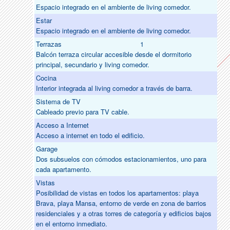
Espacio integrado en el ambiente de living comedor.
Estar
Espacio integrado en el ambiente de living comedor.
Terrazas
1
Balcón terraza circular accesible desde el dormitorio
principal, secundario y living comedor.
Cocina
Interior integrada al living comedor a través de barra.
Sistema de TV
Cableado previo para TV cable.
Acceso a Internet
Acceso a internet en todo el edificio.
Garage
Dos subsuelos con cómodos estacionamientos, uno para
cada apartamento.
Vistas
Posibilidad de vistas en todos los apartamentos: playa
Brava, playa Mansa, entorno de verde en zona de barrios
residenciales y a otras torres de categoría y edificios bajos
en el entorno inmediato.