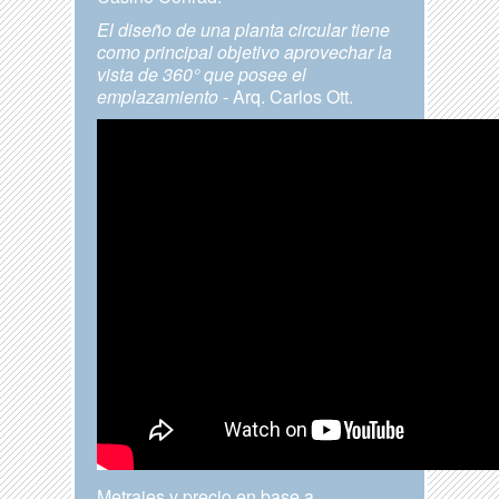
El diseño de una planta circular tiene
como principal objetivo aprovechar la
vista de 360° que posee el
emplazamiento
- Arq. Carlos Ott.
Metrajes y precio en base a