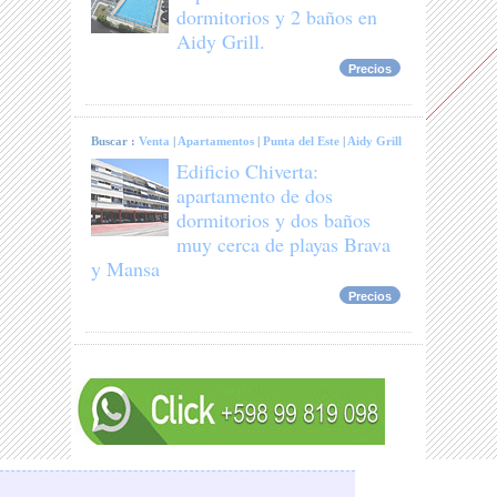
dormitorios y 2 baños en
Aidy Grill.
Precios
Buscar :
Venta
|
Apartamentos
|
Punta del Este
|
Aidy Grill
Edificio Chiverta:
apartamento de dos
dormitorios y dos baños
muy cerca de playas Brava
y Mansa
Precios