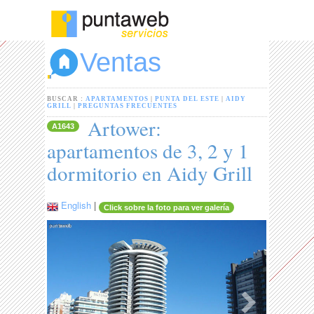
Ventas
BUSCAR :
APARTAMENTOS
|
PUNTA DEL ESTE
|
AIDY
GRILL
|
PREGUNTAS FRECUENTES
Artower:
A1643
apartamentos de 3, 2 y 1
dormitorio en Aidy Grill
English
|
Click sobre la foto para ver galería