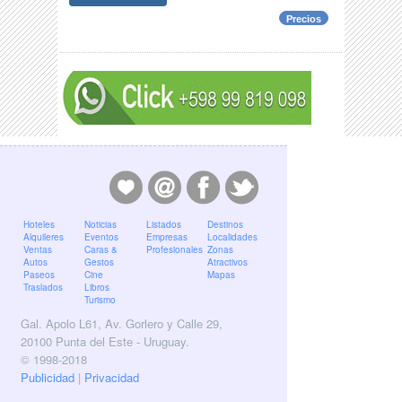
Precios
Hoteles
Noticias
Listados
Destinos
Alquileres
Eventos
Empresas
Localidades
Ventas
Caras &
Profesionales
Zonas
Autos
Gestos
Atractivos
Paseos
Cine
Mapas
Traslados
Libros
Turismo
Gal. Apolo L61, Av. Gorlero y Calle 29,
20100 Punta del Este - Uruguay.
© 1998-2018
Publicidad
|
Privacidad