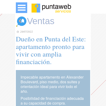
Ventas
28/07/2022
Dueño en Punta del Este:
apartamento pronto para
vivir con amplia
financiación.
Impecable apartamento en Alexander
Boulevard, piso medio, dos suites y
orientación ideal para vivir todo el
año.
Posibilidad de financiación adecuada
a su capacidad de compra.