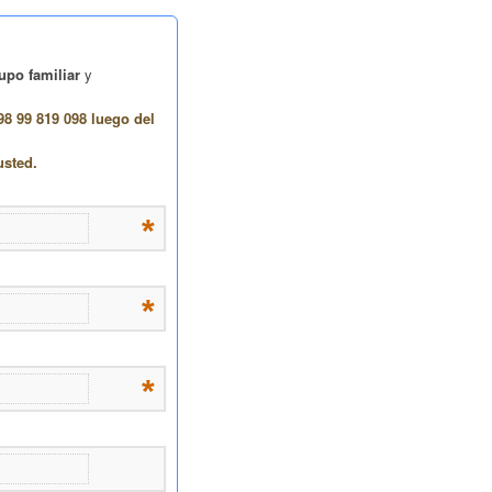
upo familiar
y
98 99 819 098 luego del
usted.
*
*
*