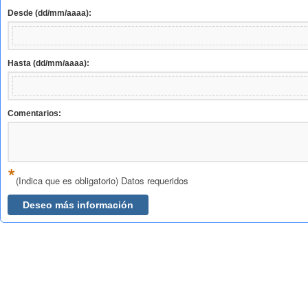
Desde (dd/mm/aaaa):
Hasta (dd/mm/aaaa):
Comentarios:
*
(Indica que es obligatorio) Datos requeridos