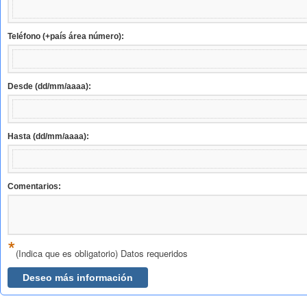
Teléfono (+país área número):
Desde (dd/mm/aaaa):
Hasta (dd/mm/aaaa):
Comentarios:
*
(Indica que es obligatorio) Datos requeridos