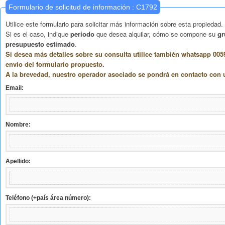
Formulario de solicitud de información : C1792
Utilice este formulario para solicitar más información sobre esta propiedad.
Si es el caso, indique
periodo
que desea alquilar, cómo se compone su
gr
presupuesto estimado
.
Si desea más detalles sobre su consulta utilice también whatsapp 005
envío del formulario propuesto.
A la brevedad, nuestro operador asociado se pondrá en contacto con 
Email:
Nombre:
Apellido:
Teléfono (+país área número):