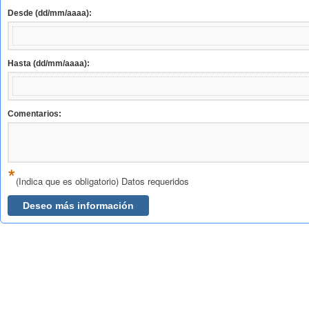
Desde (dd/mm/aaaa):
Hasta (dd/mm/aaaa):
Comentarios:
*
(Indica que es obligatorio) Datos requeridos