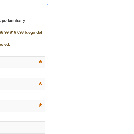
upo familiar
y
98 99 819 098 luego del
usted.
*
*
*